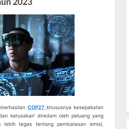
hun 2023
eberhasilan
COP27⁠
khususnya kesepakatan
an kerusakan’⁠ diredam oleh peluang yang
g lebih tegas tentang pembatasan emisi,