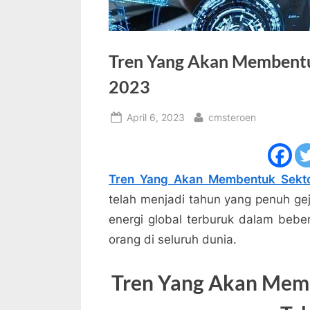
Tren Yang Akan Membentu
2023
Posted
By
April 6, 2023
cmsteroen
on
Tren Yang Akan Membentuk Sekto
telah menjadi tahun yang penuh gej
energi global terburuk dalam bebe
orang di seluruh dunia.
Tren Yang Akan Memb