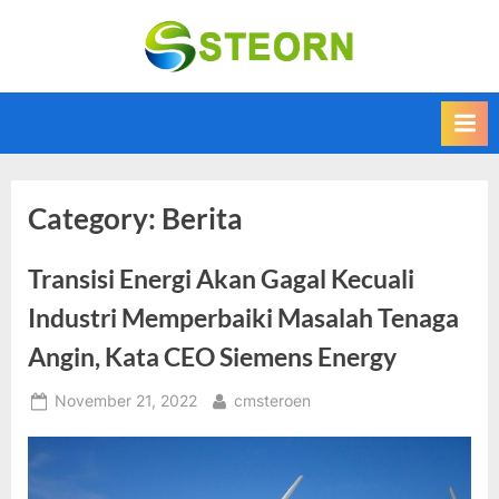
Skip
to
Steorn –
Steorn merupakan
content
situs yang
Informasi
memberikan
Teknologi
Informasi teknologi
Terkini dan
terbaru dan
terupdate
Terbaru
Category:
Berita
Transisi Energi Akan Gagal Kecuali
Industri Memperbaiki Masalah Tenaga
Angin, Kata CEO Siemens Energy
Posted
By
November 21, 2022
cmsteroen
on