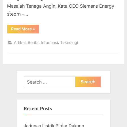
Masalah Tenaga Angin, Kata CEO Siemens Energy
steorn –…
“Transisi
Read More
»
Energi
Akan
Gagal
,
,
,
Artikel
Berita
Informasi
Teknologi
Kecuali
Industri
Memperbaiki
Masalah
Tenaga
Angin,
Kata
CEO
Siemens
Search
Energy”
for:
Recent Posts
Jaringan Listrik Pintar Dukung