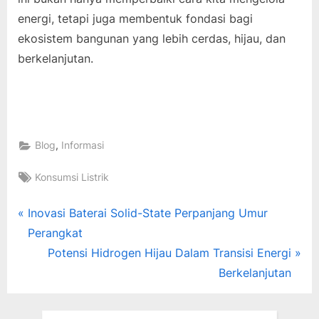
energi, tetapi juga membentuk fondasi bagi
ekosistem bangunan yang lebih cerdas, hijau, dan
berkelanjutan.
,
Blog
Informasi
Tags:
Konsumsi Listrik
Post
P
Inovasi Baterai Solid-State Perpanjang Umur
r
Perangkat
navigation
e
N
Potensi Hidrogen Hijau Dalam Transisi Energi
v
e
Berkelanjutan
i
x
o
t