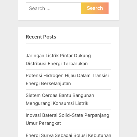
u
P
Search
s
o
for:
P
s
o
t
Recent Posts
s
:
t
Jaringan Listrik Pintar Dukung
:
Distribusi Energi Terbarukan
Potensi Hidrogen Hijau Dalam Transisi
Energi Berkelanjutan
Sistem Cerdas Bantu Bangunan
Mengurangi Konsumsi Listrik
Inovasi Baterai Solid-State Perpanjang
Umur Perangkat
Energi Surya Sebagai Solusi Kebutuhan