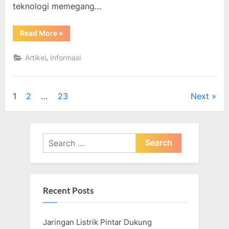
teknologi memegang…
“Menghadirkan
Read More
»
Solusi
Cerdas
untuk
,
Artikel
Informasi
Energi
Surya
melalui
Penelitian
dan
Posts
1
2
…
23
Next
Teknologi”
pagination
Search
for:
Recent Posts
Jaringan Listrik Pintar Dukung