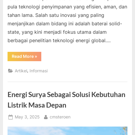
pula teknologi penyimpanan yang efisien, aman, dan
tahan lama. Salah satu inovasi yang paling
menjanjikan dalam bidang ini adalah baterai solid-
state, yang kini menjadi fokus utama dalam
berbagai penelitian teknologi energi global….
“Inovasi
Read More
»
Baterai
Solid-
State
,
Artikel
Informasi
Perpanjang
Umur
Perangkat”
Energi Surya Sebagai Solusi Kebutuhan
Listrik Masa Depan
Posted
By
May 3, 2025
cmsteroen
on