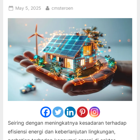
Posted
By
May 5, 2025
cmsteroen
on
Seiring dengan meningkatnya kesadaran terhadap
efisiensi energi dan keberlanjutan lingkungan,