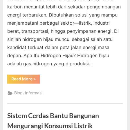
karbon menuntut lebih dari sekadar pengembangan
energi terbarukan. Dibutuhkan solusi yang mampu
menjembatani berbagai sektor—listrik, industri
berat, transportasi, hingga penyimpanan energi. Di
sinilah hidrogen hijau muncul sebagai salah satu
kandidat terkuat dalam peta jalan energi masa
depan. Apa Itu Hidrogen Hijau? Hidrogen hijau
adalah gas hidrogen yang diproduksi…
“Potensi
Read More
»
Hidrogen
Hijau
Dalam
,
Blog
Informasi
Transisi
Energi
Berkelanjutan”
Sistem Cerdas Bantu Bangunan
Mengurangi Konsumsi Listrik