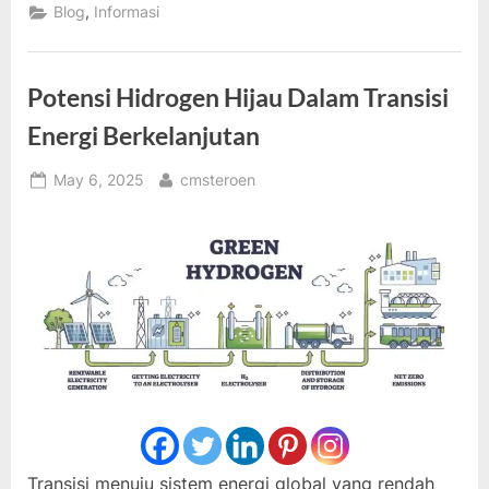
Dukung
,
Blog
Informasi
Distribusi
Energi
Terbarukan”
Potensi Hidrogen Hijau Dalam Transisi
Energi Berkelanjutan
Posted
By
May 6, 2025
cmsteroen
on
Transisi menuju sistem energi global yang rendah