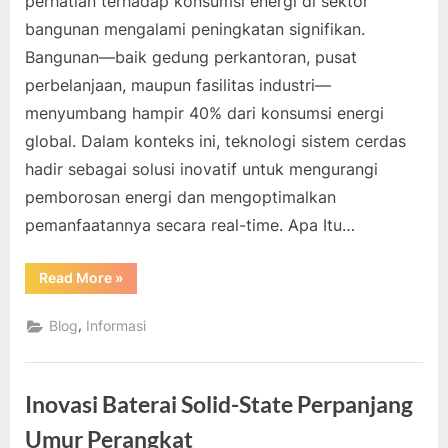
perhatian terhadap konsumsi energi di sektor
bangunan mengalami peningkatan signifikan.
Bangunan—baik gedung perkantoran, pusat
perbelanjaan, maupun fasilitas industri—
menyumbang hampir 40% dari konsumsi energi
global. Dalam konteks ini, teknologi sistem cerdas
hadir sebagai solusi inovatif untuk mengurangi
pemborosan energi dan mengoptimalkan
pemanfaatannya secara real-time. Apa Itu…
“Sistem
Read More
»
Cerdas
Bantu
Bangunan
,
Blog
Informasi
Mengurangi
Konsumsi
Listrik”
Inovasi Baterai Solid-State Perpanjang
Umur Perangkat