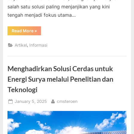
salah satu solusi paling menjanjikan yang kini
tengah menjadi fokus utama…
“Energi
Read More
»
Surya
Sebagai
Solusi
,
Artikel
Informasi
Kebutuhan
Listrik
Masa
Depan”
Menghadirkan Solusi Cerdas untuk
Energi Surya melalui Penelitian dan
Teknologi
Posted
By
January 5, 2025
cmsteroen
on