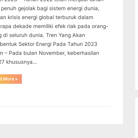
 penuh gejolak bagi sistem energi dunia,
an krisis energi global terburuk dalam
rapa dekade memiliki efek riak pada orang-
g di seluruh dunia. Tren Yang Akan
entuk Sektor Energi Pada Tahun 2023
rn – Pada bulan November, keberhasilan
7⁠ khususnya…
“Tren
d More
»
Yang
Akan
Membentuk
Sektor
Energi
Pada
Tahun
2023”