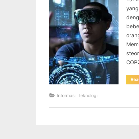
yang
deng
bebe
oran
Memb
steo
COP2
Rea
,
Informasi
Teknologi