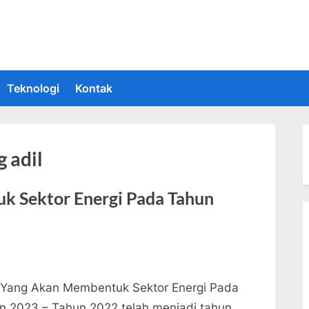
 Informasi Teknologi Terkini dan Terbaru
upakan situs yang memberikan Informasi teknologi terbaru dan teru
Teknologi
Kontak
g adil
k Sektor Energi Pada Tahun
 Yang Akan Membentuk Sektor Energi Pada
n 2023 – Tahun 2022 telah menjadi tahun