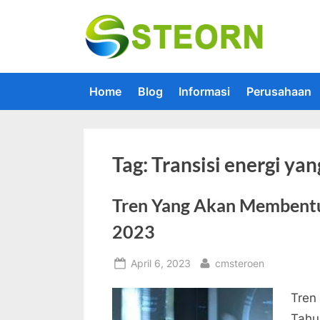
Skip
to
Steorn –
Steorn mer
content
Home
Blog
Informasi
Perusahaan
Tag:
Transisi energi yan
Tren Yang Akan Membentu
2023
Posted
By
April 6, 2023
cmsteroen
on
Tren
Tahu