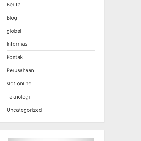
Berita
Blog
global
Informasi
Kontak
Perusahaan
slot online
Teknologi
Uncategorized