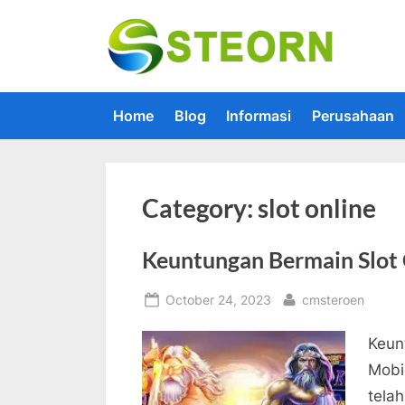
Skip
to
Steorn –
Steorn mer
content
Home
Blog
Informasi
Perusahaan
Category:
slot online
Keuntungan Bermain Slot 
Posted
By
October 24, 2023
cmsteroen
on
Keun
Mobil
tela