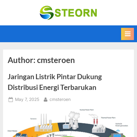
Skip
to
Steorn –
Steorn merupakan
content
situs yang
Informasi
memberikan
Teknologi
Informasi teknologi
Terkini dan
terbaru dan
terupdate
Terbaru
Author:
cmsteroen
Jaringan Listrik Pintar Dukung
Distribusi Energi Terbarukan
Posted
By
May 7, 2025
cmsteroen
on