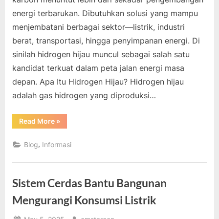
energi terbarukan. Dibutuhkan solusi yang mampu
menjembatani berbagai sektor—listrik, industri
berat, transportasi, hingga penyimpanan energi. Di
sinilah hidrogen hijau muncul sebagai salah satu
kandidat terkuat dalam peta jalan energi masa
depan. Apa Itu Hidrogen Hijau? Hidrogen hijau
adalah gas hidrogen yang diproduksi…
“Potensi
Read More
»
Hidrogen
Hijau
Dalam
,
Blog
Informasi
Transisi
Energi
Berkelanjutan”
Sistem Cerdas Bantu Bangunan
Mengurangi Konsumsi Listrik
Posted
By