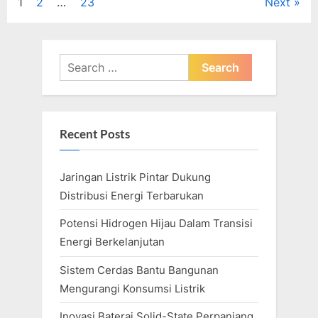
Posts
1
2
…
23
Next
Teknologi”
pagination
Search
for:
Recent Posts
Jaringan Listrik Pintar Dukung
Distribusi Energi Terbarukan
Potensi Hidrogen Hijau Dalam Transisi
Energi Berkelanjutan
Sistem Cerdas Bantu Bangunan
Mengurangi Konsumsi Listrik
Inovasi Baterai Solid-State Perpanjang