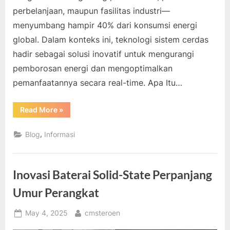
perbelanjaan, maupun fasilitas industri—
menyumbang hampir 40% dari konsumsi energi
global. Dalam konteks ini, teknologi sistem cerdas
hadir sebagai solusi inovatif untuk mengurangi
pemborosan energi dan mengoptimalkan
pemanfaatannya secara real-time. Apa Itu…
“Sistem
Read More
»
Cerdas
Bantu
Bangunan
,
Blog
Informasi
Mengurangi
Konsumsi
Listrik”
Inovasi Baterai Solid-State Perpanjang
Umur Perangkat
Posted
By
May 4, 2025
cmsteroen
on