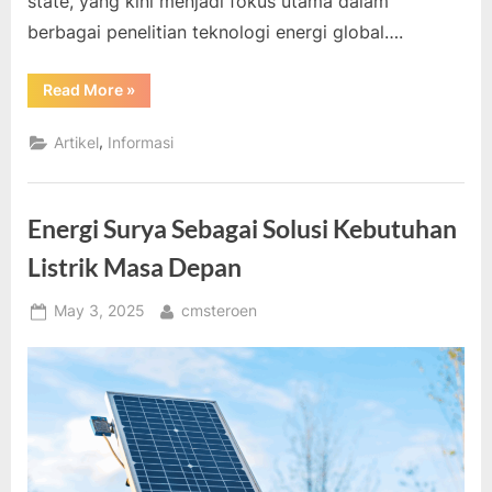
state, yang kini menjadi fokus utama dalam
berbagai penelitian teknologi energi global….
“Inovasi
Read More
»
Baterai
Solid-
State
,
Artikel
Informasi
Perpanjang
Umur
Perangkat”
Energi Surya Sebagai Solusi Kebutuhan
Listrik Masa Depan
Posted
By
May 3, 2025
cmsteroen
on