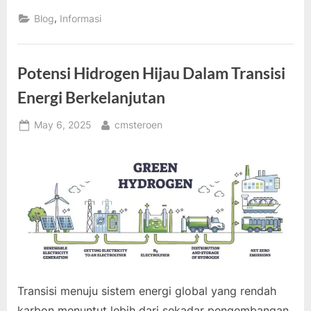
Pintar
Dukung
,
Blog
Informasi
Distribusi
Energi
Terbarukan”
Potensi Hidrogen Hijau Dalam Transisi
Energi Berkelanjutan
Posted
By
May 6, 2025
cmsteroen
on
Transisi menuju sistem energi global yang rendah
karbon menuntut lebih dari sekadar pengembangan