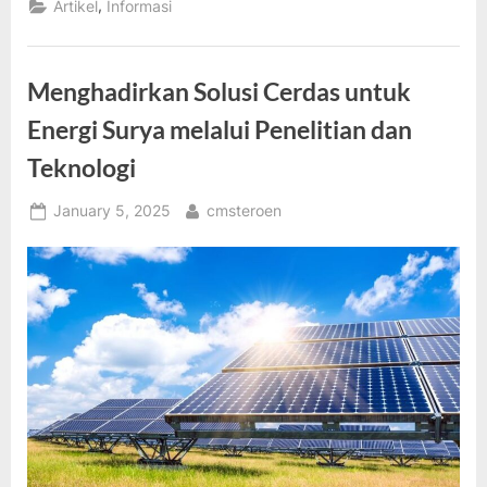
,
Artikel
Informasi
Kebutuhan
Listrik
Masa
Depan”
Menghadirkan Solusi Cerdas untuk
Energi Surya melalui Penelitian dan
Teknologi
Posted
By
January 5, 2025
cmsteroen
on