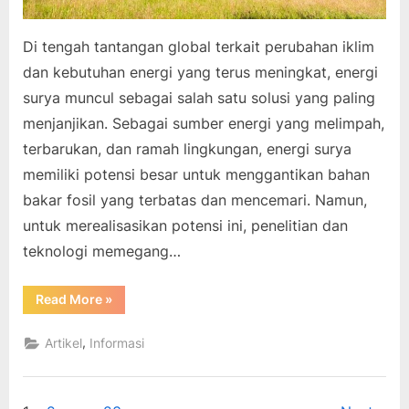
Di tengah tantangan global terkait perubahan iklim
dan kebutuhan energi yang terus meningkat, energi
surya muncul sebagai salah satu solusi yang paling
menjanjikan. Sebagai sumber energi yang melimpah,
terbarukan, dan ramah lingkungan, energi surya
memiliki potensi besar untuk menggantikan bahan
bakar fosil yang terbatas dan mencemari. Namun,
untuk merealisasikan potensi ini, penelitian dan
teknologi memegang…
“Menghadirkan
Read More
»
Solusi
Cerdas
untuk
,
Artikel
Informasi
Energi
Surya
melalui
Penelitian
dan