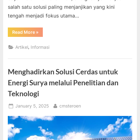
salah satu solusi paling menjanjikan yang kini
tengah menjadi fokus utama…
“Energi
Read More
»
Surya
Sebagai
Solusi
,
Artikel
Informasi
Kebutuhan
Listrik
Masa
Depan”
Menghadirkan Solusi Cerdas untuk
Energi Surya melalui Penelitian dan
Teknologi
Posted
By
January 5, 2025
cmsteroen
on