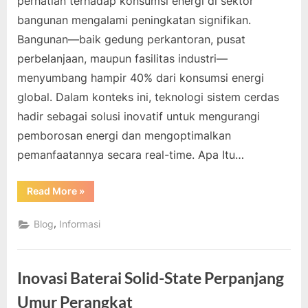
perhatian terhadap konsumsi energi di sektor
bangunan mengalami peningkatan signifikan.
Bangunan—baik gedung perkantoran, pusat
perbelanjaan, maupun fasilitas industri—
menyumbang hampir 40% dari konsumsi energi
global. Dalam konteks ini, teknologi sistem cerdas
hadir sebagai solusi inovatif untuk mengurangi
pemborosan energi dan mengoptimalkan
pemanfaatannya secara real-time. Apa Itu…
“Sistem
Read More
»
Cerdas
Bantu
Bangunan
,
Blog
Informasi
Mengurangi
Konsumsi
Listrik”
Inovasi Baterai Solid-State Perpanjang
Umur Perangkat