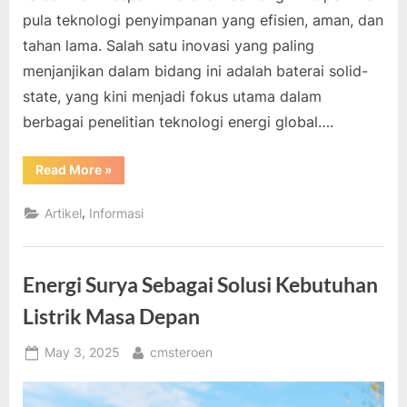
pula teknologi penyimpanan yang efisien, aman, dan
tahan lama. Salah satu inovasi yang paling
menjanjikan dalam bidang ini adalah baterai solid-
state, yang kini menjadi fokus utama dalam
berbagai penelitian teknologi energi global….
“Inovasi
Read More
»
Baterai
Solid-
State
,
Artikel
Informasi
Perpanjang
Umur
Perangkat”
Energi Surya Sebagai Solusi Kebutuhan
Listrik Masa Depan
Posted
By
May 3, 2025
cmsteroen
on