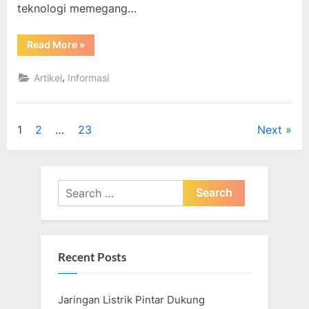
teknologi memegang…
“Menghadirkan
Read More
»
Solusi
Cerdas
untuk
,
Artikel
Informasi
Energi
Surya
melalui
Penelitian
dan
Posts
1
2
…
23
Next
Teknologi”
pagination
Search
for:
Recent Posts
Jaringan Listrik Pintar Dukung