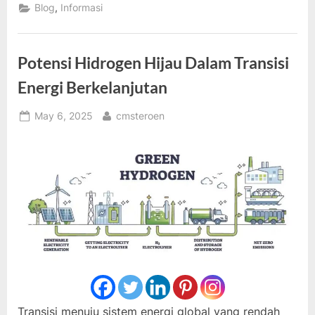
Dukung
,
Blog
Informasi
Distribusi
Energi
Terbarukan”
Potensi Hidrogen Hijau Dalam Transisi
Energi Berkelanjutan
Posted
By
May 6, 2025
cmsteroen
on
Transisi menuju sistem energi global yang rendah