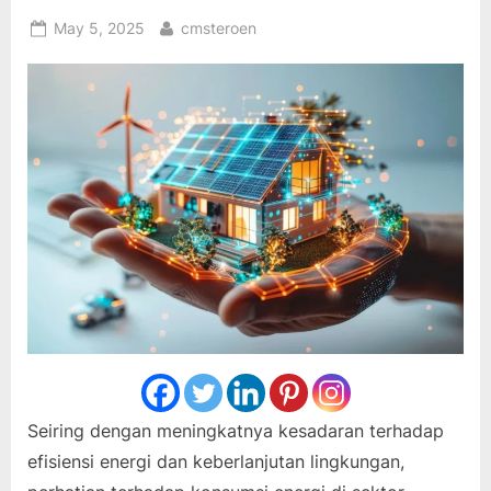
Posted
By
May 5, 2025
cmsteroen
on
Seiring dengan meningkatnya kesadaran terhadap
efisiensi energi dan keberlanjutan lingkungan,