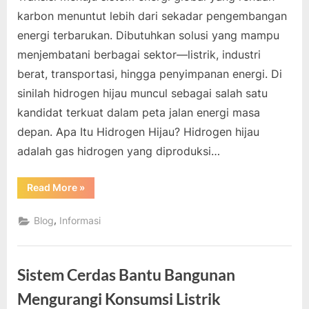
karbon menuntut lebih dari sekadar pengembangan
energi terbarukan. Dibutuhkan solusi yang mampu
menjembatani berbagai sektor—listrik, industri
berat, transportasi, hingga penyimpanan energi. Di
sinilah hidrogen hijau muncul sebagai salah satu
kandidat terkuat dalam peta jalan energi masa
depan. Apa Itu Hidrogen Hijau? Hidrogen hijau
adalah gas hidrogen yang diproduksi…
“Potensi
Read More
»
Hidrogen
Hijau
Dalam
,
Blog
Informasi
Transisi
Energi
Berkelanjutan”
Sistem Cerdas Bantu Bangunan
Mengurangi Konsumsi Listrik