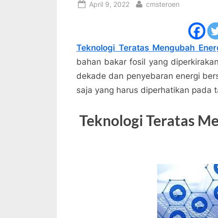
Posted
By
April 9, 2022
cmsteroen
on
Teknologi Teratas Mengubah Ene
bahan bakar fosil yang diperkirak
dekade dan penyebaran energi bersi
saja yang harus diperhatikan pada 
Teknologi Teratas M