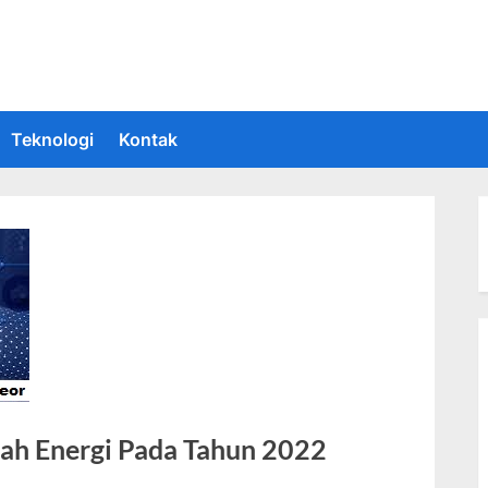
 Informasi Teknologi Terkini dan Terbaru
upakan situs yang memberikan Informasi teknologi terbaru dan teru
Teknologi
Kontak
ah Energi Pada Tahun 2022