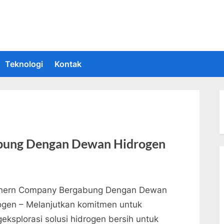
 Informasi Teknologi Terkini dan Terbaru
upakan situs yang memberikan Informasi teknologi terbaru dan teru
Teknologi
Kontak
bung Dengan Dewan Hidrogen
hern Company Bergabung Dengan Dewan
ogen – Melanjutkan komitmen untuk
eksplorasi solusi hidrogen bersih untuk