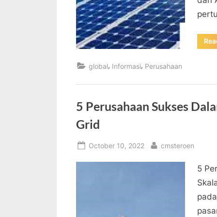
dan 
pert
Rea
,
,
global
Informasi
Perusahaan
5 Perusahaan Sukses Dal
Grid
Posted
By
October 10, 2022
cmsteroen
on
5 Pe
Skal
pada
pasa