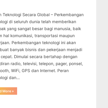
n Teknologi Secara Global – Perkembangan
ologi di seluruh dunia telah memberikan
ak yang sangat besar bagi manusia, baik
m hal komunikasi, transportasi maupun
rjaan. Perkembangan teknologi ini akan
uat banyak bisnis dan pekerjaan menjadi
h cepat. Dimulai secara bertahap dengan
iran radio, televisi, telepon, pager, ponsel,
tooth, WiFi, GPS dan Internet. Peran
ologi dan…
“Peran
d More
»
teknologi
dan
dampaknya
terhadap
bisnis