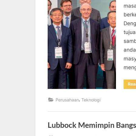
masa
berk
Deng
tuju
samb
anda
masy
meng
Rea
,
Perusahaan
Teknologi
Lubbock Memimpin Bangsa