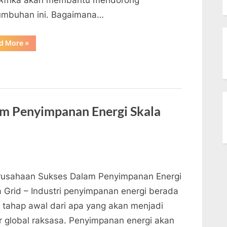
Afrika akan membantu mendorong
umbuhan ini. Bagaimana…
“Bagaimana
d More
»
Perusahaan
Menggunakan
Energi
Dan
Teknologi”
am Penyimpanan Energi Skala
rusahaan Sukses Dalam Penyimpanan Energi
a Grid – Industri penyimpanan energi berada
 tahap awal dari apa yang akan menjadi
r global raksasa. Penyimpanan energi akan