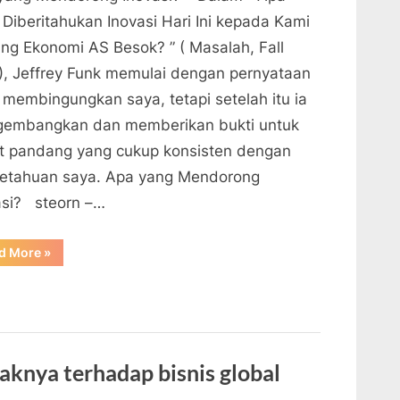
 Diberitahukan Inovasi Hari Ini kepada Kami
ang Ekonomi AS Besok? ” ( Masalah, Fall
), Jeffrey Funk memulai dengan pernyataan
 membingungkan saya, tetapi setelah itu ia
embangkan dan memberikan bukti untuk
t pandang yang cukup konsisten dengan
etahuan saya. Apa yang Mendorong
asi? steorn –…
“Apa
d More
»
yang
Mendorong
Inovasi?”
knya terhadap bisnis global