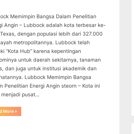
ock Memimpin Bangsa Dalam Penelitian
gi Angin – Lubbock adalah kota terbesar ke-
i Texas, dengan populasi lebih dari 327.000
ilayah metropolitannya. Lubbock telah
luki “Kota Hub” karena kepentingan
ominya untuk daerah sekitarnya, tanaman
s, dan juga untuk institusi akademik dan
hatannya. Lubbock Memimpin Bangsa
 Penelitian Energi Angin steorn – Kota ini
h menjadi pusat…
“Lubbock
d More
»
Memimpin
Bangsa
Dalam
Penelitian
Energi