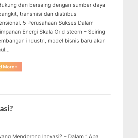
ukung dan bersaing dengan sumber daya
angkit, transmisi dan distribusi
ensional. 5 Perusahaan Sukses Dalam
impanan Energi Skala Grid steorn – Seiring
embangan industri, model bisnis baru akan
cul…
“5
d More
»
Perusahaan
Sukses
Dalam
Penyimpanan
Energi
Skala
Grid”
asi?
yang Mendorong Inovasi? – Dalam “ Apa