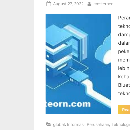
Posted
By
August 27, 2022
cmsteroen
on
Pera
tekn
damp
dala
peke
memb
lebi
kehad
Blue
tekn
Rea
,
,
,
global
Informasi
Perusahaan
Teknologi