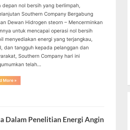
 depan nol bersih yang berlimpah,
elanjutan Southern Company Bergabung
an Dewan Hidrogen steorn – Mencerminkan
annya untuk mencapai operasi nol bersih
il menyediakan energi yang terjangkau,
l, dan tangguh kepada pelanggan dan
arakat, Southern Company hari ini
umumkan telah…
“Southern
d More
»
Company
Bergabung
Dengan
Dewan
Hidrogen”
 Dalam Penelitian Energi Angin