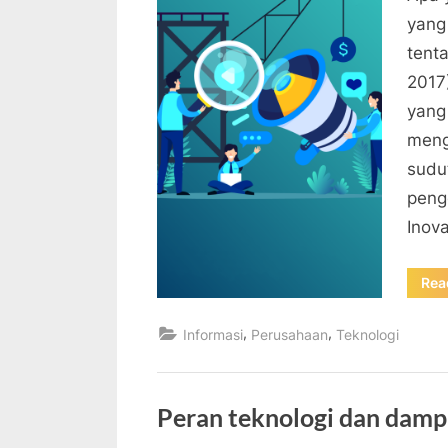
yang
tent
2017
yang
meng
sudu
peng
Inov
Rea
,
,
Informasi
Perusahaan
Teknologi
Peran teknologi dan dampa