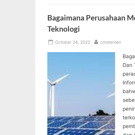
Bagaimana Perusahaan M
Teknologi
Posted
By
October 24, 2022
cmsteroen
on
Baga
Dan 
para
Info
bahw
sebes
peni
terko
pemb