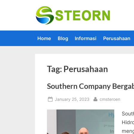
Skip
to
Steorn –
Steorn mer
content
Home
Blog
Informasi
Perusahaan
Tag:
Perusahaan
Southern Company Berga
Posted
By
January 25, 2023
cmsteroen
on
Sout
Hidr
meng