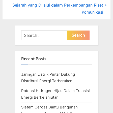
navigation
e
N
Sejarah yang Dilalui dalam Perkembangan Riset
v
e
Komunikasi
i
x
o
t
u
P
Search
s
o
for:
P
s
o
t
Recent Posts
s
:
t
Jaringan Listrik Pintar Dukung
:
Distribusi Energi Terbarukan
Potensi Hidrogen Hijau Dalam Transisi
Energi Berkelanjutan
Sistem Cerdas Bantu Bangunan