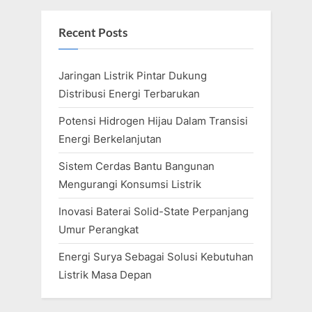
s
s
P
t
Recent Posts
o
:
s
Jaringan Listrik Pintar Dukung
t
Distribusi Energi Terbarukan
:
Potensi Hidrogen Hijau Dalam Transisi
Energi Berkelanjutan
Sistem Cerdas Bantu Bangunan
Mengurangi Konsumsi Listrik
Inovasi Baterai Solid-State Perpanjang
Umur Perangkat
Energi Surya Sebagai Solusi Kebutuhan
Listrik Masa Depan