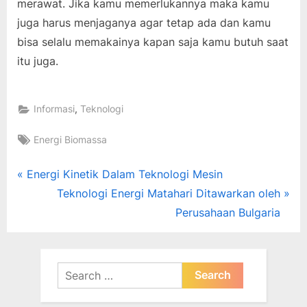
merawat. Jika kamu memerlukannya maka kamu
juga harus menjaganya agar tetap ada dan kamu
bisa selalu memakainya kapan saja kamu butuh saat
itu juga.
,
Informasi
Teknologi
Tags:
Energi Biomassa
Post
P
Energi Kinetik Dalam Teknologi Mesin
r
N
Teknologi Energi Matahari Ditawarkan oleh
navigation
e
e
Perusahaan Bulgaria
v
x
i
t
o
P
Search
u
o
for: