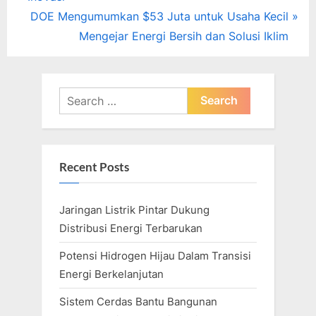
navigation
e
N
DOE Mengumumkan $53 Juta untuk Usaha Kecil
v
e
Mengejar Energi Bersih dan Solusi Iklim
i
x
o
t
u
P
Search
s
o
for:
P
s
o
t
Recent Posts
s
:
t
Jaringan Listrik Pintar Dukung
:
Distribusi Energi Terbarukan
Potensi Hidrogen Hijau Dalam Transisi
Energi Berkelanjutan
Sistem Cerdas Bantu Bangunan