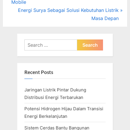
r
Mobile
navigation
e
N
Energi Surya Sebagai Solusi Kebutuhan Listrik
v
e
Masa Depan
i
x
o
t
u
P
Search
s
o
for:
P
s
o
t
Recent Posts
s
:
t
Jaringan Listrik Pintar Dukung
:
Distribusi Energi Terbarukan
Potensi Hidrogen Hijau Dalam Transisi
Energi Berkelanjutan
Sistem Cerdas Bantu Bangunan