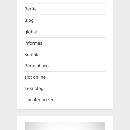
Berita
Blog
global
Informasi
Kontak
Perusahaan
slot online
Teknologi
Uncategorized