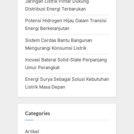
Jaringan Listrik Pintar Dukung
:
Distribusi Energi Terbarukan
Potensi Hidrogen Hijau Dalam Transisi
Energi Berkelanjutan
Sistem Cerdas Bantu Bangunan
Mengurangi Konsumsi Listrik
Inovasi Baterai Solid-State Perpanjang
Umur Perangkat
Energi Surya Sebagai Solusi Kebutuhan
Listrik Masa Depan
Categories
Artikel