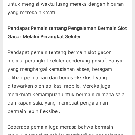
untuk mengisi waktu luang mereka dengan hiburan
yang mereka nikmati.
Pendapat Pemain tentang Pengalaman Bermain Slot
Gacor Melalui Perangkat Seluler
Pendapat pemain tentang bermain slot gacor
melalui perangkat seluler cenderung positif. Banyak
yang menghargai kemudahan akses, beragam
pilihan permainan dan bonus eksklusif yang
ditawarkan oleh aplikasi mobile. Mereka juga
menikmati kemampuan untuk bermain di mana saja
dan kapan saja, yang membuat pengalaman
bermain lebih fleksibel.
Beberapa pemain juga merasa bahwa bermain