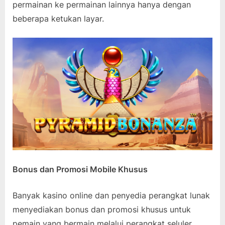
permainan ke permainan lainnya hanya dengan
beberapa ketukan layar.
Bonus dan Promosi Mobile Khusus
Banyak kasino online dan penyedia perangkat lunak
menyediakan bonus dan promosi khusus untuk
pemain yang bermain melalui perangkat seluler