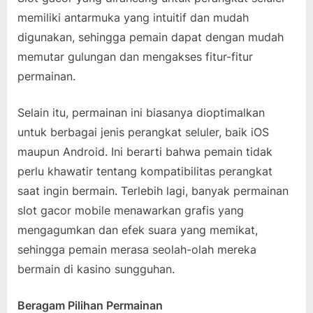
memiliki antarmuka yang intuitif dan mudah
digunakan, sehingga pemain dapat dengan mudah
memutar gulungan dan mengakses fitur-fitur
permainan.
Selain itu, permainan ini biasanya dioptimalkan
untuk berbagai jenis perangkat seluler, baik iOS
maupun Android. Ini berarti bahwa pemain tidak
perlu khawatir tentang kompatibilitas perangkat
saat ingin bermain. Terlebih lagi, banyak permainan
slot gacor mobile menawarkan grafis yang
mengagumkan dan efek suara yang memikat,
sehingga pemain merasa seolah-olah mereka
bermain di kasino sungguhan.
Beragam Pilihan Permainan