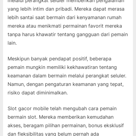
melalui perangkat seluler memberikan pengalaman
yang lebih intim dan pribadi. Mereka dapat merasa
lebih santai saat bermain dari kenyamanan rumah
mereka atau menikmati permainan favorit mereka
tanpa harus khawatir tentang gangguan dari pemain
lain.
Meskipun banyak pendapat positif, beberapa
pemain mungkin memiliki kekhawatiran tentang
keamanan dalam bermain melalui perangkat seluler.
Namun, dengan pengaturan keamanan yang tepat,
risiko dapat diminimalkan.
Slot gacor mobile telah mengubah cara pemain
bermain slot. Mereka memberikan kemudahan
akses, beragam pilihan permainan, bonus eksklusif
dan fleksibilitas yang belum pernah ada