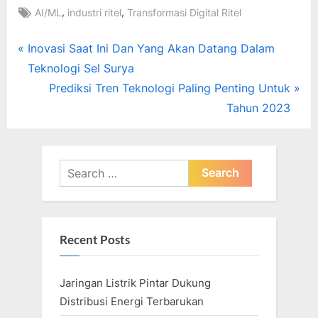
Tags:
,
,
AI/ML
industri ritel
Transformasi Digital Ritel
Post
P
Inovasi Saat Ini Dan Yang Akan Datang Dalam
r
Teknologi Sel Surya
navigation
e
N
Prediksi Tren Teknologi Paling Penting Untuk
v
e
Tahun 2023
i
x
o
t
u
P
Search
s
o
for:
P
s
o
t
Recent Posts
s
:
t
Jaringan Listrik Pintar Dukung
:
Distribusi Energi Terbarukan