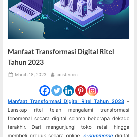
Manfaat Transformasi Digital Ritel
Tahun 2023
Posted
By
March 18, 2023
cmsteroen
on
Manfaat Transformasi Digital Ritel Tahun 2023
–
Lanskap ritel telah mengalami transformasi
fenomenal secara digital selama beberapa dekade
terakhir. Dari mengunjungi toko retail hingga
membeli produk secara online,
e-commerce
digital