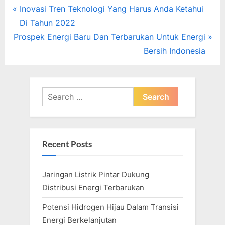
Post
P
Inovasi Tren Teknologi Yang Harus Anda Ketahui
r
Di Tahun 2022
navigation
N
e
Prospek Energi Baru Dan Terbarukan Untuk Energi
e
v
Bersih Indonesia
x
i
t
o
P
u
Search
o
s
for:
s
P
t
o
Recent Posts
:
s
t
Jaringan Listrik Pintar Dukung
:
Distribusi Energi Terbarukan
Potensi Hidrogen Hijau Dalam Transisi
Energi Berkelanjutan