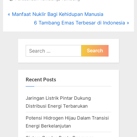
Post
P
Manfaat Nuklir Bagi Kehidupan Manusia
r
N
6 Tambang Emas Terbesar di Indonesia
navigation
e
e
v
x
i
t
Search
o
for:
P
u
o
s
s
Recent Posts
P
t
o
:
Jaringan Listrik Pintar Dukung
s
Distribusi Energi Terbarukan
t
:
Potensi Hidrogen Hijau Dalam Transisi
Energi Berkelanjutan