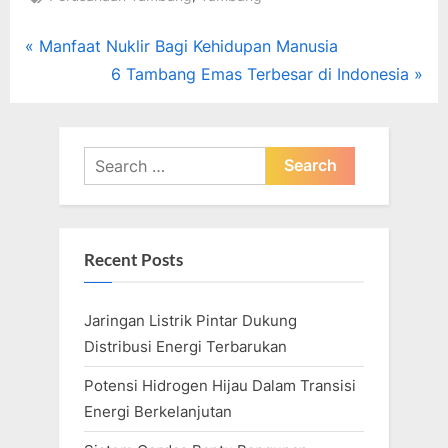
Post
P
Manfaat Nuklir Bagi Kehidupan Manusia
r
N
6 Tambang Emas Terbesar di Indonesia
navigation
e
e
v
x
i
t
Search
o
for:
P
u
o
s
s
Recent Posts
P
t
o
:
Jaringan Listrik Pintar Dukung
s
Distribusi Energi Terbarukan
t
:
Potensi Hidrogen Hijau Dalam Transisi
Energi Berkelanjutan