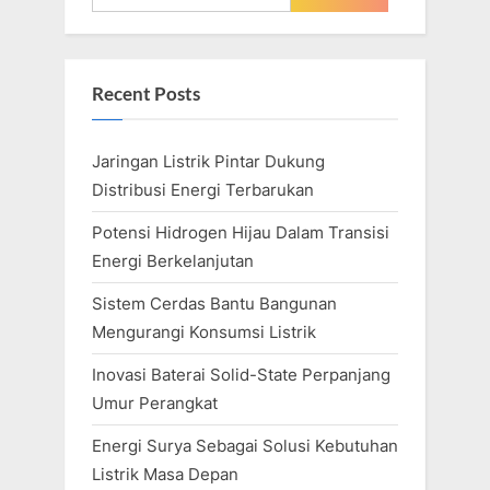
u
o
for:
s
s
P
t
Recent Posts
o
:
s
Jaringan Listrik Pintar Dukung
t
Distribusi Energi Terbarukan
:
Potensi Hidrogen Hijau Dalam Transisi
Energi Berkelanjutan
Sistem Cerdas Bantu Bangunan
Mengurangi Konsumsi Listrik
Inovasi Baterai Solid-State Perpanjang
Umur Perangkat
Energi Surya Sebagai Solusi Kebutuhan
Listrik Masa Depan