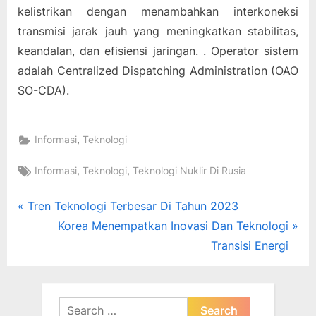
kelistrikan dengan menambahkan interkoneksi
transmisi jarak jauh yang meningkatkan stabilitas,
keandalan, dan efisiensi jaringan. . Operator sistem
adalah Centralized Dispatching Administration (OAO
SO-CDA).
,
Informasi
Teknologi
Tags:
,
,
Informasi
Teknologi
Teknologi Nuklir Di Rusia
Post
P
Tren Teknologi Terbesar Di Tahun 2023
r
N
Korea Menempatkan Inovasi Dan Teknologi
navigation
e
e
Transisi Energi
v
x
i
t
o
P
Search