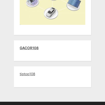
GACOR108
tiptop108