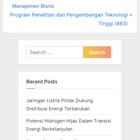
r
Manajemen Bisnis
navigation
N
e
Program Penelitian dan Pengembangan Teknologi
e
v
Tinggi (863)
x
i
t
o
P
u
Search
o
s
for:
s
P
t
o
Recent Posts
:
s
t
Jaringan Listrik Pintar Dukung
:
Distribusi Energi Terbarukan
Potensi Hidrogen Hijau Dalam Transisi
Energi Berkelanjutan