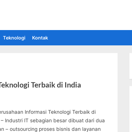
 Informasi Teknologi Terkini dan Terbaru
upakan situs yang memberikan Informasi teknologi terbaru dan teru
Teknologi
Kontak
eknologi Terbaik di India
erusahaan Informasi Teknologi Terbaik di
 – Industri IT sebagian besar dibuat dari dua
an – outsourcing proses bisnis dan layanan