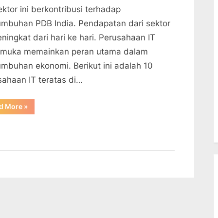
ektor ini berkontribusi terhadap
umbuhan PDB India. Pendapatan dari sektor
ningkat dari hari ke hari. Perusahaan IT
emuka memainkan peran utama dalam
umbuhan ekonomi. Berikut ini adalah 10
sahaan IT teratas di…
“10
d More
»
Perusahaan
Informasi
Teknologi
Terbaik
di
India”