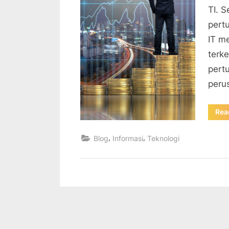
TI. S
pert
IT me
terk
pert
peru
Rea
,
,
Blog
Informasi
Teknologi