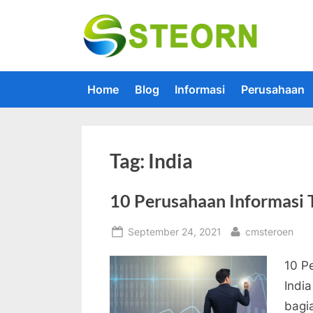
Skip
to
Steorn –
Steorn mer
content
Home
Blog
Informasi
Perusahaan
Tag:
India
10 Perusahaan Informasi T
Posted
By
September 24, 2021
cmsteroen
on
10 P
India
bagi