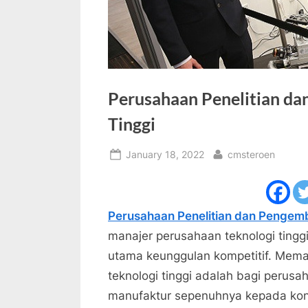
Perusahaan Penelitian d
Tinggi
Posted
By
January 18, 2022
cmsteroen
on
Perusahaan Penelitian dan Pengem
manajer perusahaan teknologi tin
utama keunggulan kompetitif. Meman
teknologi tinggi adalah bagi perus
manufaktur sepenuhnya kepada kontr