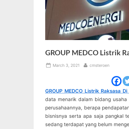
GROUP MEDCO Listrik Rak
Posted
By
March 3, 2021
cmsteroen
on
GROUP MEDCO Listrik Raksasa Di 
data menarik dalam bidang usaha pe
perusahaannya, berapa pendapatan
bisnisnya serta apa saja pangkal 
sedang terdapat yang belum menge