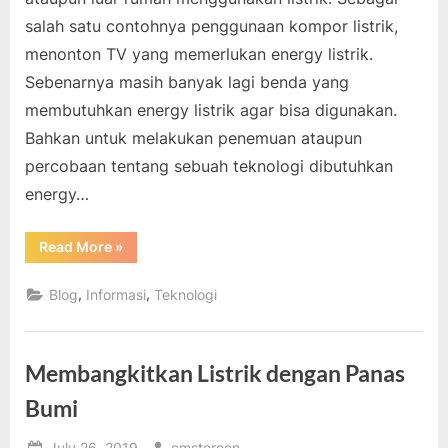
salah satu contohnya penggunaan kompor listrik,
menonton TV yang memerlukan energy listrik.
Sebenarnya masih banyak lagi benda yang
membutuhkan energy listrik agar bisa digunakan.
Bahkan untuk melakukan penemuan ataupun
percobaan tentang sebuah teknologi dibutuhkan
energy…
“Energi
Read More
»
Listrik
Sangat
Dibutuhkan”
,
,
Blog
Informasi
Teknologi
Membangkitkan Listrik dengan Panas
Bumi
Posted
By