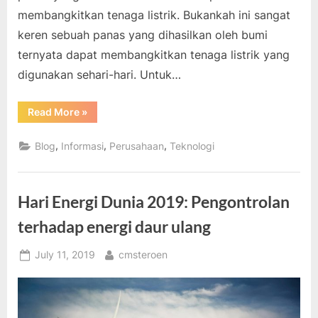
membangkitkan tenaga listrik. Bukankah ini sangat
keren sebuah panas yang dihasilkan oleh bumi
ternyata dapat membangkitkan tenaga listrik yang
digunakan sehari-hari. Untuk…
“Membangkitkan
Read More
»
Listrik
dengan
Panas
,
,
,
Blog
Informasi
Perusahaan
Teknologi
Bumi”
Hari Energi Dunia 2019: Pengontrolan
terhadap energi daur ulang
Posted
By
July 11, 2019
cmsteroen
on