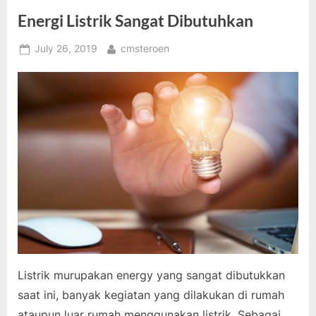
Energi Listrik Sangat Dibutuhkan
Posted
By
July 26, 2019
cmsteroen
on
Listrik murupakan energy yang sangat dibutukkan
saat ini, banyak kegiatan yang dilakukan di rumah
ataupun luar rumah menggunakan listrik. Sebagai