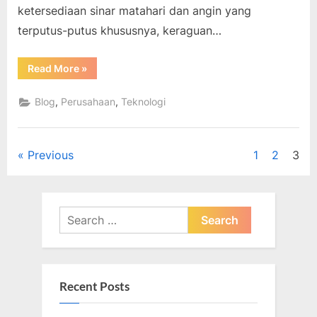
ketersediaan sinar matahari dan angin yang
terputus-putus khususnya, keraguan…
“Hari
Read More
»
Energi
Dunia
2019:
,
,
Blog
Perusahaan
Teknologi
Pengontrolan
terhadap
energi
daur
ulang”
Posts
Previous
1
2
3
pagination
Search
for:
Recent Posts