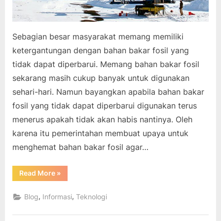
Sebagian besar masyarakat memang memiliki
ketergantungan dengan bahan bakar fosil yang
tidak dapat diperbarui. Memang bahan bakar fosil
sekarang masih cukup banyak untuk digunakan
sehari-hari. Namun bayangkan apabila bahan bakar
fosil yang tidak dapat diperbarui digunakan terus
menerus apakah tidak akan habis nantinya. Oleh
karena itu pemerintahan membuat upaya untuk
menghemat bahan bakar fosil agar…
“Energi
Read More
»
Alternatif
Sebagai
Upaya
,
,
Blog
Informasi
Teknologi
Penyelamat
Bumi”