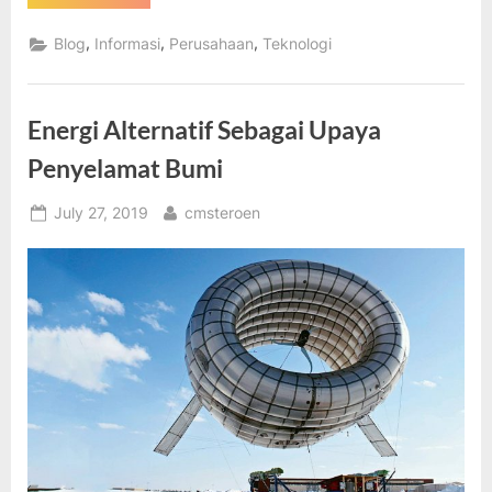
Pasific
Indonesia
Produsen
,
,
,
Blog
Informasi
Perusahaan
Teknologi
Minyak
Terbesar
di
Indonesia”
Energi Alternatif Sebagai Upaya
Penyelamat Bumi
Posted
By
July 27, 2019
cmsteroen
on