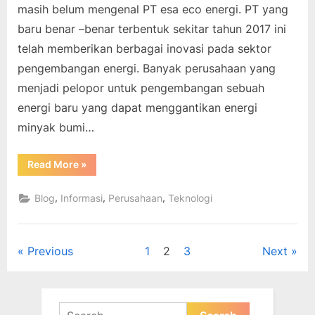
masih belum mengenal PT esa eco energi. PT yang
baru benar –benar terbentuk sekitar tahun 2017 ini
telah memberikan berbagai inovasi pada sektor
pengembangan energi. Banyak perusahaan yang
menjadi pelopor untuk pengembangan sebuah
energi baru yang dapat menggantikan energi
minyak bumi…
“Esa
Read More
»
Eco
Energi,
Gabungkan
,
,
,
Blog
Informasi
Perusahaan
Teknologi
Teknik
Elektro
Dan
Biologi”
Posts
Previous
1
2
3
Next
pagination
Search