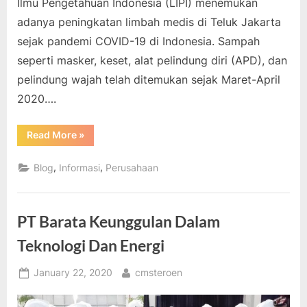
Ilmu Pengetahuan Indonesia (LIPI) menemukan
adanya peningkatan limbah medis di Teluk Jakarta
sejak pandemi COVID-19 di Indonesia. Sampah
seperti masker, keset, alat pelindung diri (APD), dan
pelindung wajah telah ditemukan sejak Maret-April
2020….
“LIPI
Read More
»
Beberkan
Ancaman
Baru
,
,
Blog
Informasi
Perusahaan
Yang
Ada
di
Indonesia”
PT Barata Keunggulan Dalam
Teknologi Dan Energi
Posted
By
January 22, 2020
cmsteroen
on