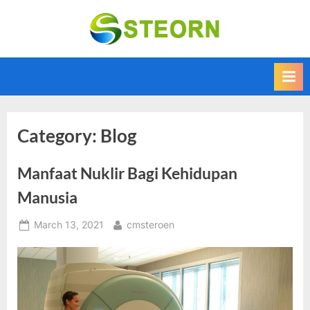
Skip
to
Steorn –
Steorn merupakan
content
situs yang
Informasi
memberikan
Teknologi
Informasi teknologi
Terkini dan
terbaru dan
terupdate
Terbaru
Category:
Blog
Manfaat Nuklir Bagi Kehidupan
Manusia
Posted
By
March 13, 2021
cmsteroen
on