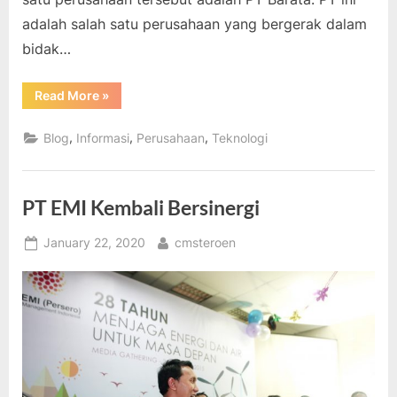
adalah salah satu perusahaan yang bergerak dalam
bidak…
“PT
Read More
»
Barata
Keunggulan
Dalam
,
,
,
Blog
Informasi
Perusahaan
Teknologi
Teknologi
Dan
Energi”
PT EMI Kembali Bersinergi
Posted
By
January 22, 2020
cmsteroen
on