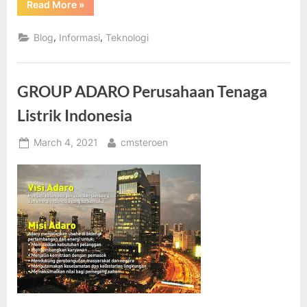
“Manfaat
Read More
»
Nuklir
Bagi
Kehidupan
,
,
Blog
Informasi
Teknologi
Manusia”
GROUP ADARO Perusahaan Tenaga
Listrik Indonesia
Posted
By
March 4, 2021
cmsteroen
on