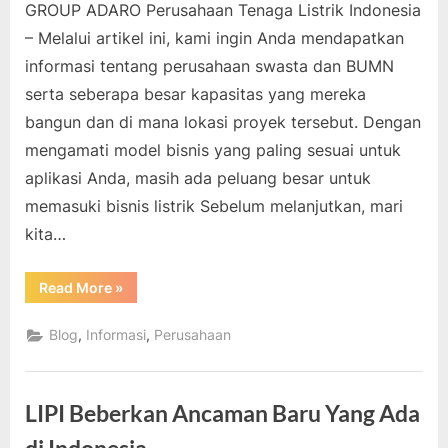
GROUP ADARO Perusahaan Tenaga Listrik Indonesia
– Melalui artikel ini, kami ingin Anda mendapatkan
informasi tentang perusahaan swasta dan BUMN
serta seberapa besar kapasitas yang mereka
bangun dan di mana lokasi proyek tersebut. Dengan
mengamati model bisnis yang paling sesuai untuk
aplikasi Anda, masih ada peluang besar untuk
memasuki bisnis listrik Sebelum melanjutkan, mari
kita…
“GROUP
Read More
»
ADARO
Perusahaan
Tenaga
,
,
Blog
Informasi
Perusahaan
Listrik
Indonesia”
LIPI Beberkan Ancaman Baru Yang Ada