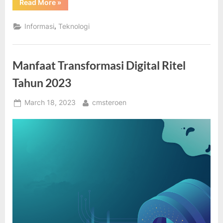
“Prediksi
Read More
»
Tren
Teknologi
Paling
,
Informasi
Teknologi
Penting
Untuk
Tahun
2023”
Manfaat Transformasi Digital Ritel
Tahun 2023
Posted
By
March 18, 2023
cmsteroen
on