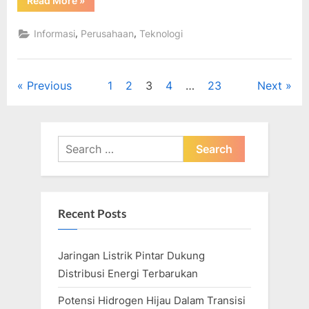
Read More
»
Teknologi
Terbaik
Yang
,
,
Informasi
Perusahaan
Teknologi
Akan
Membentuk
Tahun
2023”
Posts
Previous
1
2
3
4
…
23
Next
pagination
Search
for:
Recent Posts
Jaringan Listrik Pintar Dukung
Distribusi Energi Terbarukan
Potensi Hidrogen Hijau Dalam Transisi