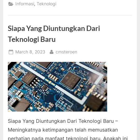
Dan
,
Informasi
Teknologi
Yang
Akan
Datang
Dalam
Teknologi
Siapa Yang Diuntungkan Dari
Sel
Surya”
Teknologi Baru
Posted
By
March 8, 2023
cmsteroen
on
Siapa Yang Diuntungkan Dari Teknologi Baru –
Meningkatnya ketimpangan telah memusatkan
perhatian pada manfaat teknologi baru. Apakah ini