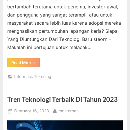
bertambah terutama untuk penemu, investor awal,
dan pengguna yang sangat terampil, atau untuk
masyarakat secara lebih luas karena adopsi mereka
menghasilkan pertumbuhan lapangan kerja? Siapa
Yang Diuntungkan Dari Teknologi Baru steorn –
Makalah ini bertujuan untuk melacak…
“Siapa
Read More
»
Yang
Diuntungkan
Dari
,
Informasi
Teknologi
Teknologi
Baru”
Tren Teknologi Terbaik Di Tahun 2023
Posted
By
February 16, 2023
cmsteroen
on