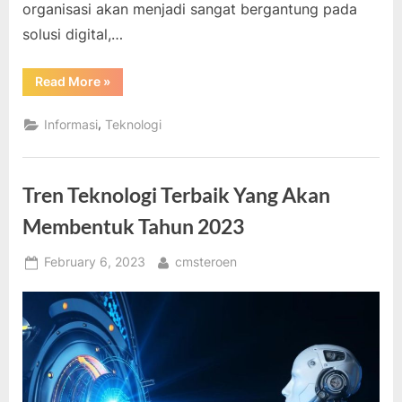
organisasi akan menjadi sangat bergantung pada
solusi digital,…
“Tren
Read More
»
Teknologi
Terbaik
Di
,
Informasi
Teknologi
Tahun
2023”
Tren Teknologi Terbaik Yang Akan
Membentuk Tahun 2023
Posted
By
February 6, 2023
cmsteroen
on