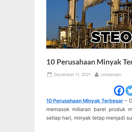
10 Perusahaan Minyak Te
Posted
By
December 11, 2021
cmsteroen
on
10 Perusahaan Minyak Terbesar
– D
memasok miliaran barel produk 
setiap hari, minyak tetap menjadi 