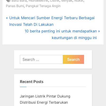
,
,
,
,
,
Batu Bara
Hidroelektrik
Listrik
Minyak
Nuklir
,
Panas Bumi
Pangkal Tenaga Angin
Post
P
Untuk Mencari Sumber Energi Terbaru Berbagai
r
Inovasi Telah Di Lakukan
navigation
e
N
10 berita penting ini untuk mendapatkan
v
e
keuntungan di minggu ini
i
x
o
t
u
P
Search
s
for:
o
P
s
o
t
Recent Posts
s
:
t
Jaringan Listrik Pintar Dukung
:
Distribusi Energi Terbarukan