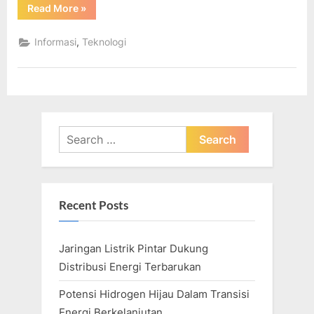
“Inovasi
Read More
»
Saat
Ini
Dan
,
Informasi
Teknologi
Yang
Akan
Datang
Dalam
Teknologi
Sel
Surya”
Search
for:
Recent Posts
Jaringan Listrik Pintar Dukung
Distribusi Energi Terbarukan
Potensi Hidrogen Hijau Dalam Transisi
Energi Berkelanjutan