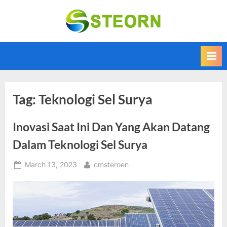
Skip
to
Steorn –
Steorn merupakan
content
situs yang
Informasi
memberikan
Teknologi
Informasi teknologi
Terkini dan
terbaru dan
terupdate
Terbaru
Tag:
Teknologi Sel Surya
Inovasi Saat Ini Dan Yang Akan Datang
Dalam Teknologi Sel Surya
Posted
By
March 13, 2023
cmsteroen
on