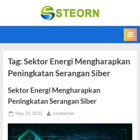
Skip
to
Steorn –
Steorn merupakan
content
situs yang
Informasi
memberikan
Teknologi
Informasi teknologi
Terkini dan
terbaru dan
terupdate
Terbaru
Tag:
Sektor Energi Mengharapkan
Peningkatan Serangan Siber
Sektor Energi Mengharapkan
Peningkatan Serangan Siber
Posted
By
May 27, 2022
cmsteroen
on