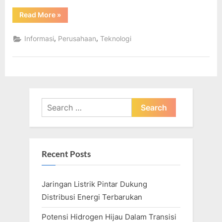
“Sektor
Read More
»
Energi
Mengharapkan
Peningkatan
,
,
Informasi
Perusahaan
Teknologi
Serangan
Siber”
Search
for:
Recent Posts
Jaringan Listrik Pintar Dukung
Distribusi Energi Terbarukan
Potensi Hidrogen Hijau Dalam Transisi