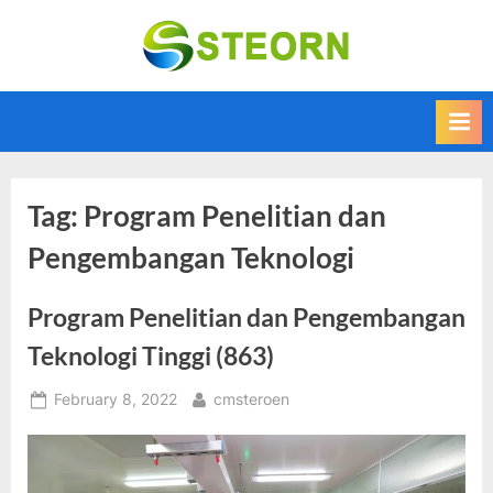
Skip
to
Steorn –
Steorn merupakan
content
situs yang
Informasi
memberikan
Teknologi
Informasi teknologi
Terkini dan
terbaru dan
terupdate
Terbaru
Tag:
Program Penelitian dan
Pengembangan Teknologi
Program Penelitian dan Pengembangan
Teknologi Tinggi (863)
Posted
By
February 8, 2022
cmsteroen
on