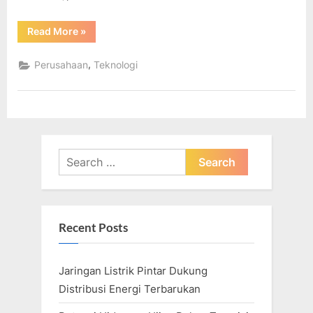
“Program
Read More
»
Penelitian
dan
Pengembangan
,
Perusahaan
Teknologi
Teknologi
Tinggi
(863)”
Search
for:
Recent Posts
Jaringan Listrik Pintar Dukung
Distribusi Energi Terbarukan