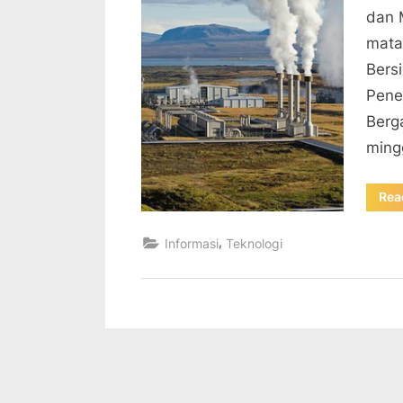
dan 
mata
Bers
Penel
Berg
ming
Rea
,
Informasi
Teknologi