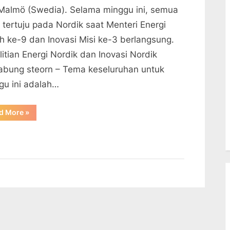
Malmö (Swedia). Selama minggu ini, semua
 tertuju pada Nordik saat Menteri Energi
ih ke-9 dan Inovasi Misi ke-3 berlangsung.
itian Energi Nordik dan Inovasi Nordik
abung steorn – Tema keseluruhan untuk
gu ini adalah…
“Penelitian
d More
»
Energi
Nordik
dan
Inovasi
Nordik
Bergabung”