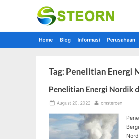
Skip
to
Steorn –
Steorn mer
content
Home
Blog
Informasi
Perusahaan
Tag:
Penelitian Energi 
Penelitian Energi Nordik 
Posted
By
August 20, 2022
cmsteroen
on
Penel
Berg
Nord