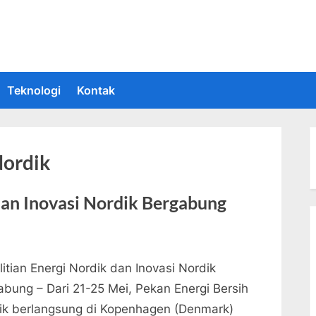
 Informasi Teknologi Terkini dan Terbaru
upakan situs yang memberikan Informasi teknologi terbaru dan teru
Teknologi
Kontak
Nordik
dan Inovasi Nordik Bergabung
itian Energi Nordik dan Inovasi Nordik
abung – Dari 21-25 Mei, Pekan Energi Bersih
ik berlangsung di Kopenhagen (Denmark)