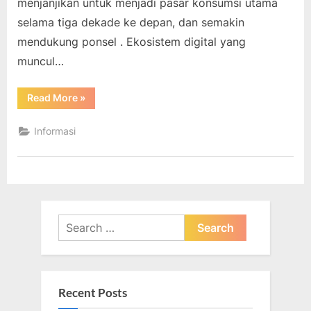
menjanjikan untuk menjadi pasar konsumsi utama
selama tiga dekade ke depan, dan semakin
mendukung ponsel . Ekosistem digital yang
muncul…
“Penelitian:
Read More
»
Bagaimana
Teknologi
Dapat
Informasi
Mendorong
Pertumbuhan
di
Negara-
negara
Afrika”
Search
for:
Recent Posts