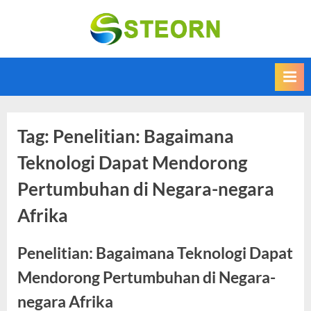
Skip
to
Steorn –
Steorn merupakan
content
situs yang
Informasi
memberikan
Teknologi
Informasi teknologi
Terkini dan
terbaru dan
terupdate
Terbaru
Tag:
Penelitian: Bagaimana
Teknologi Dapat Mendorong
Pertumbuhan di Negara-negara
Afrika
Penelitian: Bagaimana Teknologi Dapat
Mendorong Pertumbuhan di Negara-
negara Afrika