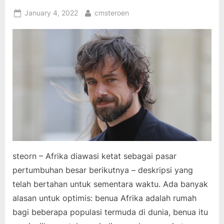
Posted
By
January 4, 2022
cmsteroen
on
steorn – Afrika diawasi ketat sebagai pasar
pertumbuhan besar berikutnya – deskripsi yang
telah bertahan untuk sementara waktu. Ada banyak
alasan untuk optimis: benua Afrika adalah rumah
bagi beberapa populasi termuda di dunia, benua itu