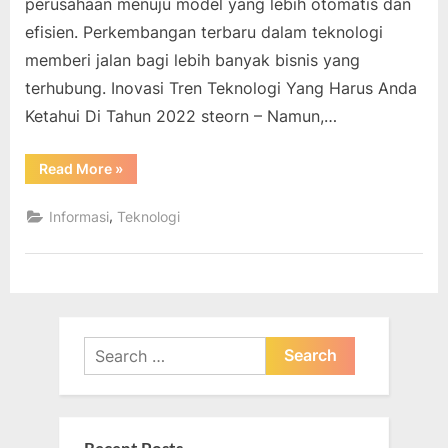
perusahaan menuju model yang lebih otomatis dan
efisien. Perkembangan terbaru dalam teknologi
memberi jalan bagi lebih banyak bisnis yang
terhubung. Inovasi Tren Teknologi Yang Harus Anda
Ketahui Di Tahun 2022 steorn – Namun,…
“Inovasi
Read More
»
Tren
Teknologi
Yang
,
Informasi
Teknologi
Harus
Anda
Ketahui
Di
Tahun
2022”
Search
for: