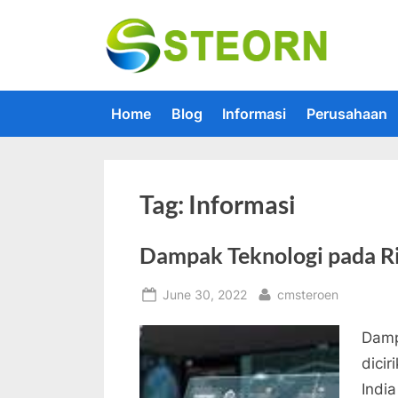
Skip
to
Steorn –
Steorn mer
content
Home
Blog
Informasi
Perusahaan
Tag:
Informasi
Dampak Teknologi pada Ri
Posted
By
June 30, 2022
cmsteroen
on
Damp
dicir
Indi