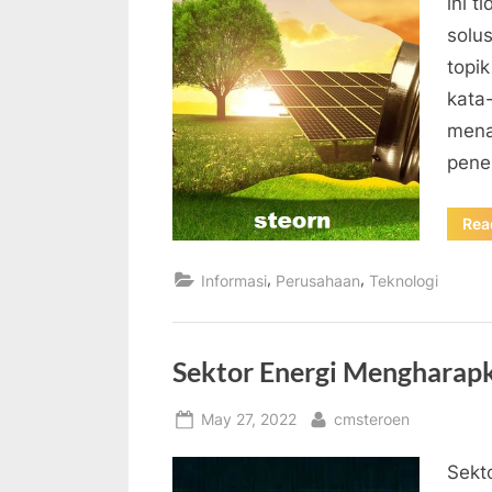
ini t
solus
topi
kata-
mena
penel
Rea
,
,
Informasi
Perusahaan
Teknologi
Sektor Energi Mengharapk
Posted
By
May 27, 2022
cmsteroen
on
Sekt