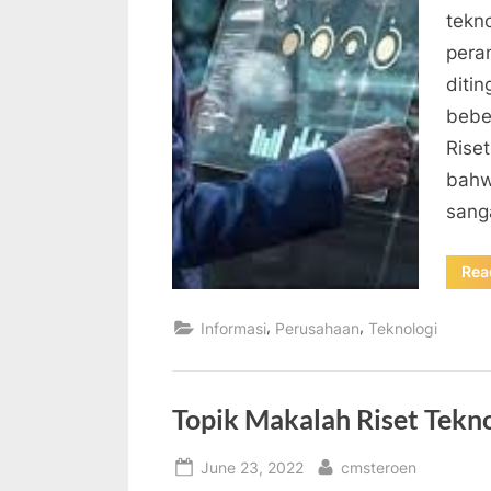
tekn
pera
ditin
bebe
Rise
bahw
sang
Rea
,
,
Informasi
Perusahaan
Teknologi
Topik Makalah Riset Tekno
Posted
By
June 23, 2022
cmsteroen