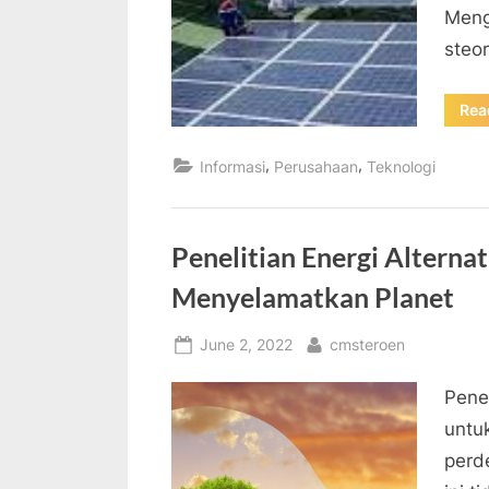
Meng
steo
Rea
,
,
Informasi
Perusahaan
Teknologi
Penelitian Energi Alterna
Menyelamatkan Planet
Posted
By
June 2, 2022
cmsteroen
on
Penel
untu
perd