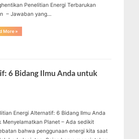
hentikan Penelitian Energi Terbarukan
rn – Jawaban yang…
“Hal
d More
»
Aneh
tentang
Keputusan
Google
untuk
Menghentikan
Penelitian
Energi
Terbarukan”
tif: 6 Bidang Ilmu Anda untuk
itian Energi Alternatif: 6 Bidang Ilmu Anda
k Menyelamatkan Planet – Ada sedikit
ebatan bahwa penggunaan energi kita saat