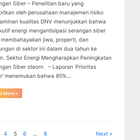
ngan Siber – Penelitian baru yang
rbitkan oleh perusahaan manajemen risiko
jaminan kualitas DNV menunjukkan bahwa
kutif energi mengantisipasi serangan siber
 membahayakan jiwa, properti, dan
kungan di sektor ini dalam dua tahun ke
n. Sektor Energi Mengharapkan Peningkatan
ngan Siber steorn – Laporan ‘Prioritas
r’ menemukan bahwa 85%…
“Sektor
d More
»
Energi
Mengharapkan
Peningkatan
Serangan
Siber”
4
5
6
…
8
Next