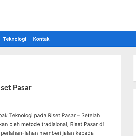
 Informasi Teknologi Terkini dan Terbaru
upakan situs yang memberikan Informasi teknologi terbaru dan teru
Teknologi
Kontak
set Pasar
ak Teknologi pada Riset Pasar – Setelah
ikan oleh metode tradisional, Riset Pasar di
a perlahan-lahan memberi jalan kepada