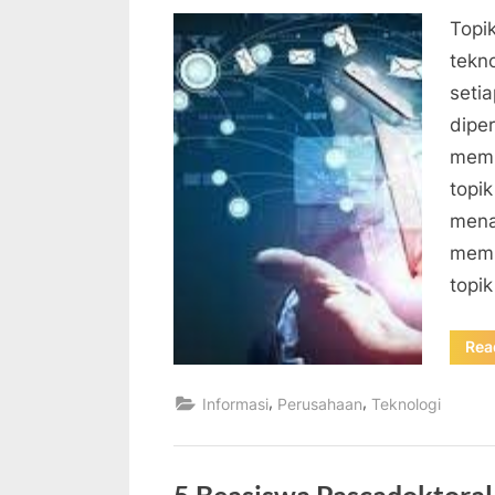
on
Topi
tekn
setia
dipe
memp
topik
mena
memb
topik
Rea
,
,
Informasi
Perusahaan
Teknologi