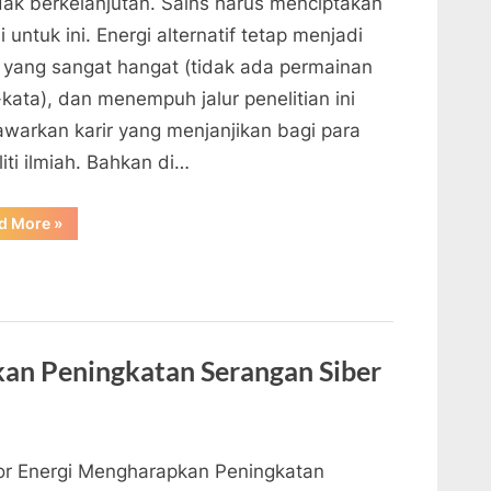
idak berkelanjutan. Sains harus menciptakan
i untuk ini. Energi alternatif tetap menjadi
k yang sangat hangat (tidak ada permainan
kata), dan menempuh jalur penelitian ini
warkan karir yang menjanjikan bagi para
iti ilmiah. Bahkan di…
“Penelitian
d More
»
Energi
Alternatif:
6
Bidang
Ilmu
Anda
untuk
Menyelamatkan
Planet”
an Peningkatan Serangan Siber
or Energi Mengharapkan Peningkatan