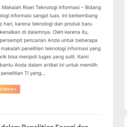
k Makalah Riset Teknologi Informasi – Bidang
ologi informasi sangat luas. Ini berkembang
p hari, karena teknologi dan produk baru
rkenalkan di dalamnya. Oleh karena itu,
ersempit pencarian Anda untuk beberapa
 makalah penelitian teknologi informasi yang
rik bisa menjadi tugas yang sulit. Kami
antu Anda dalam artikel ini untuk memilih
 penelitian TI yang…
“Topik
d More
»
Makalah
Riset
Teknologi
Informasi”