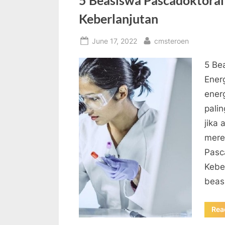
5 Beasiswa Pascadoktoral 
Keberlanjutan
Posted
By
June 17, 2022
cmsteroen
on
5 Be
Ener
ener
pali
jika
mere
Pasc
Kebe
beas
Rea