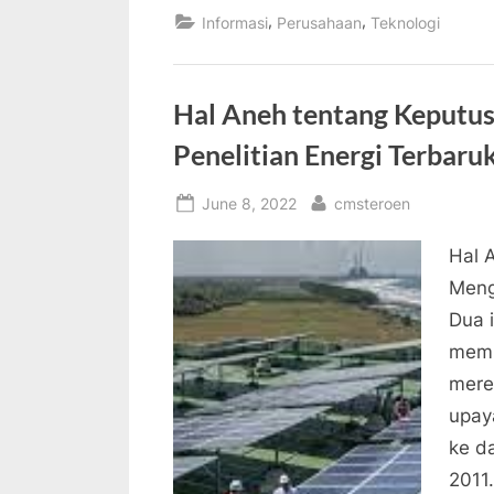
,
,
Informasi
Perusahaan
Teknologi
Hal Aneh tentang Keputu
Penelitian Energi Terbaru
Posted
By
June 8, 2022
cmsteroen
on
Hal 
Meng
Dua i
memb
mere
upay
ke d
2011