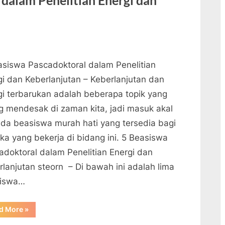
dalam Penelitian Energi dan
asiswa Pascadoktoral dalam Penelitian
gi dan Keberlanjutan – Keberlanjutan dan
gi terbarukan adalah beberapa topik yang
ng mendesak di zaman kita, jadi masuk akal
 ada beasiswa murah hati yang tersedia bagi
ka yang bekerja di bidang ini. 5 Beasiswa
adoktoral dalam Penelitian Energi dan
rlanjutan steorn – Di bawah ini adalah lima
iswa…
“5
d More
»
Beasiswa
Pascadoktoral