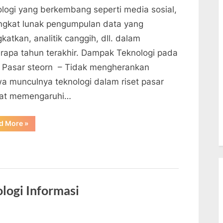
ologi yang berkembang seperti media sosial,
ngkat lunak pengumpulan data yang
gkatkan, analitik canggih, dll. dalam
rapa tahun terakhir. Dampak Teknologi pada
t Pasar steorn – Tidak mengherankan
a munculnya teknologi dalam riset pasar
at memengaruhi…
“Dampak
d More
»
Teknologi
pada
Riset
Pasar”
logi Informasi