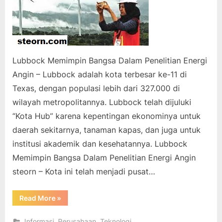
Lubbock Memimpin Bangsa Dalam Penelitian Energi
Angin – Lubbock adalah kota terbesar ke-11 di
Texas, dengan populasi lebih dari 327.000 di
wilayah metropolitannya. Lubbock telah dijuluki
“Kota Hub” karena kepentingan ekonominya untuk
daerah sekitarnya, tanaman kapas, dan juga untuk
institusi akademik dan kesehatannya. Lubbock
Memimpin Bangsa Dalam Penelitian Energi Angin
steorn – Kota ini telah menjadi pusat…
“Lubbock
Read More
»
Memimpin
Bangsa
Dalam
,
,
Informasi
Perusahaan
Teknologi