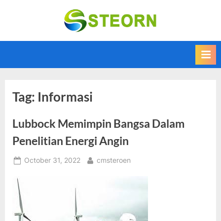
Skip
to
Steorn –
Steorn merupakan
content
situs yang
Informasi
memberikan
Teknologi
Informasi teknologi
Terkini dan
terbaru dan
terupdate
Terbaru
Tag:
Informasi
Lubbock Memimpin Bangsa Dalam
Penelitian Energi Angin
Posted
By
October 31, 2022
cmsteroen
on