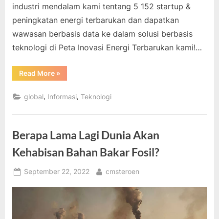
industri mendalam kami tentang 5 152 startup &
peningkatan energi terbarukan dan dapatkan
wawasan berbasis data ke dalam solusi berbasis
teknologi di Peta Inovasi Energi Terbarukan kami!…
“5
Read More
»
Tren
&
Inovasi
,
,
global
Informasi
Teknologi
Energi
Terbarukan
Terbaik
di
2022”
Berapa Lama Lagi Dunia Akan
Kehabisan Bahan Bakar Fosil?
Posted
By
September 22, 2022
cmsteroen
on