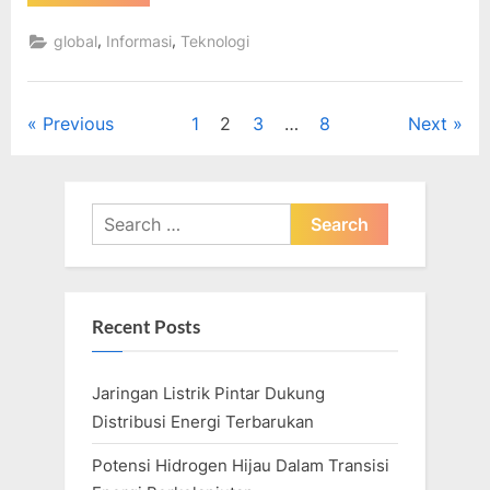
Lama
Lagi
Dunia
,
,
global
Informasi
Teknologi
Akan
Kehabisan
Bahan
Bakar
Fosil?”
Posts
Previous
1
2
3
…
8
Next
pagination
Search
for:
Recent Posts
Jaringan Listrik Pintar Dukung
Distribusi Energi Terbarukan
Potensi Hidrogen Hijau Dalam Transisi