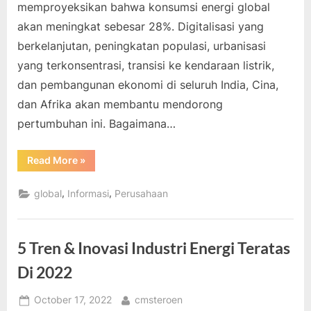
memproyeksikan bahwa konsumsi energi global
akan meningkat sebesar 28%. Digitalisasi yang
berkelanjutan, peningkatan populasi, urbanisasi
yang terkonsentrasi, transisi ke kendaraan listrik,
dan pembangunan ekonomi di seluruh India, Cina,
dan Afrika akan membantu mendorong
pertumbuhan ini. Bagaimana…
“Bagaimana
Read More
»
Perusahaan
Menggunakan
Energi
,
,
global
Informasi
Perusahaan
Dan
Teknologi”
5 Tren & Inovasi Industri Energi Teratas
Di 2022
Posted
By
October 17, 2022
cmsteroen