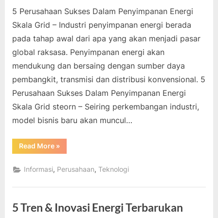
5 Perusahaan Sukses Dalam Penyimpanan Energi
Skala Grid – Industri penyimpanan energi berada
pada tahap awal dari apa yang akan menjadi pasar
global raksasa. Penyimpanan energi akan
mendukung dan bersaing dengan sumber daya
pembangkit, transmisi dan distribusi konvensional. 5
Perusahaan Sukses Dalam Penyimpanan Energi
Skala Grid steorn – Seiring perkembangan industri,
model bisnis baru akan muncul…
“5
Read More
»
Perusahaan
Sukses
Dalam
,
,
Informasi
Perusahaan
Teknologi
Penyimpanan
Energi
Skala
Grid”
5 Tren & Inovasi Energi Terbarukan