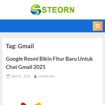
Skip
to
Steorn –
Steorn merupakan
content
situs yang
Informasi
memberikan
Teknologi
Informasi teknologi
Terkini dan
terbaru dan
terupdate
Terbaru
Tag:
Gmail
Google Resmi Bikin Fitur Baru Untuk
Chat Gmail 2021
Posted
By
April 6, 2021
cmsteroen
on