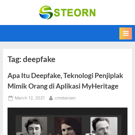
Skip
to
Steorn –
Steorn merupakan
content
situs yang
Informasi
memberikan
Teknologi
Informasi teknologi
Terkini dan
terbaru dan
terupdate
Terbaru
Tag:
deepfake
Apa Itu Deepfake, Teknologi Penjiplak
Mimik Orang di Aplikasi MyHeritage
Posted
By
March 12, 2021
cmsteroen
on