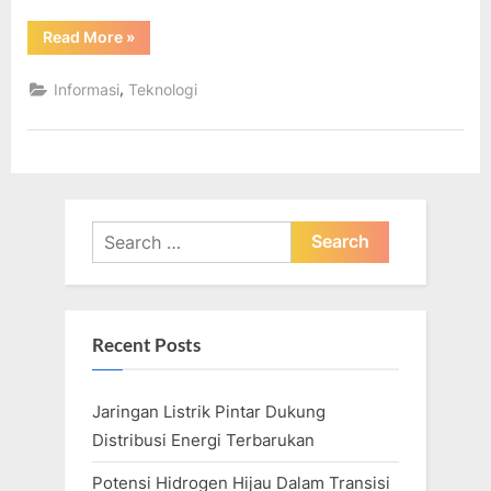
“Apa
Read More
»
Itu
Deepfake,
Teknologi
,
Informasi
Teknologi
Penjiplak
Mimik
Orang
di
Aplikasi
MyHeritage”
Search
for:
Recent Posts
Jaringan Listrik Pintar Dukung
Distribusi Energi Terbarukan
Potensi Hidrogen Hijau Dalam Transisi