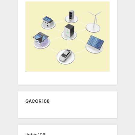
GACOR108
tiptop108