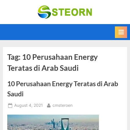
Skip
to
Steorn –
Steorn merupakan
content
situs yang
Informasi
memberikan
Teknologi
Informasi teknologi
Terkini dan
terbaru dan
terupdate
Terbaru
Tag:
10 Perusahaan Energy
Teratas di Arab Saudi
10 Perusahaan Energy Teratas di Arab
Saudi
Posted
By
August 4, 2021
cmsteroen
on