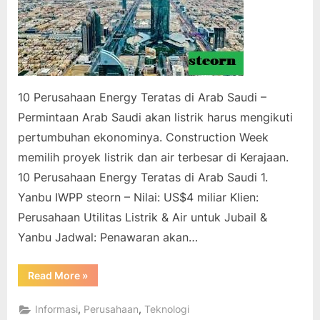
10 Perusahaan Energy Teratas di Arab Saudi –
Permintaan Arab Saudi akan listrik harus mengikuti
pertumbuhan ekonominya. Construction Week
memilih proyek listrik dan air terbesar di Kerajaan.
10 Perusahaan Energy Teratas di Arab Saudi 1.
Yanbu IWPP steorn – Nilai: US$4 miliar Klien:
Perusahaan Utilitas Listrik & Air untuk Jubail &
Yanbu Jadwal: Penawaran akan…
“10
Read More
»
Perusahaan
Energy
Teratas
,
,
Informasi
Perusahaan
Teknologi
di