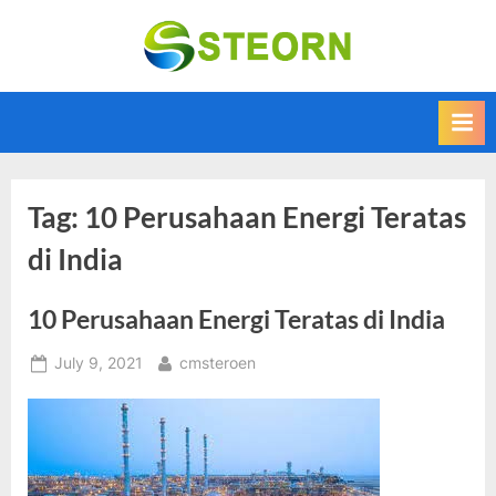
Skip
to
Steorn –
Steorn merupakan
content
situs yang
Informasi
memberikan
Teknologi
Informasi teknologi
Terkini dan
terbaru dan
terupdate
Terbaru
Tag:
10 Perusahaan Energi Teratas
di India
10 Perusahaan Energi Teratas di India
Posted
By
July 9, 2021
cmsteroen
on