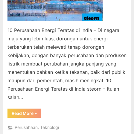
10 Perusahaan Energi Teratas di India – Di negara
maju yang lebih luas, dorongan untuk energi
terbarukan telah melewati tahap dorongan
kebijakan, dengan banyak perusahaan dan produsen
listrik membuat perubahan jangka panjang yang
menentukan bahkan ketika tekanan, baik dari publik
maupun dari pemerintah, masih meningkat. 10
Perusahaan Energi Teratas di India steorn – Itulah
salah…
“10
Read More
»
Perusahaan
Energi
Teratas
,
Perusahaan
Teknologi
di
India”