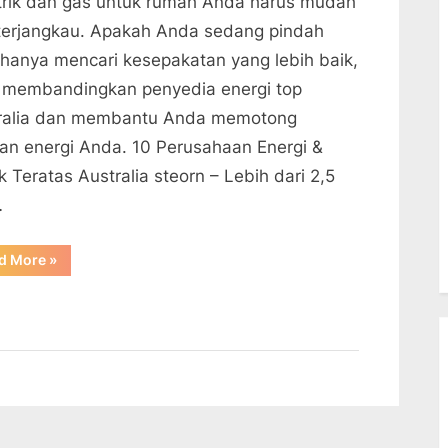
strik dan gas untuk rumah Anda harus mudah
terjangkau. Apakah Anda sedang pindah
 hanya mencari kesepakatan yang lebih baik,
 membandingkan penyedia energi top
ralia dan membantu Anda memotong
han energi Anda. 10 Perusahaan Energi &
ik Teratas Australia steorn – Lebih dari 2,5
…
“10
d More
»
Perusahaan
Energi
&
Listrik
Teratas
Australia”