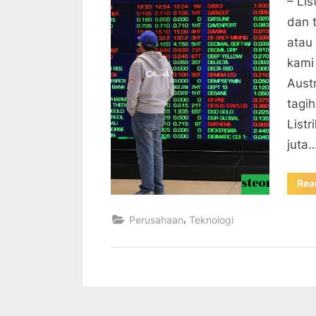
– Li
dan 
atau
kami
Aust
tagi
Listr
juta
Rea
,
Perusahaan
Teknologi