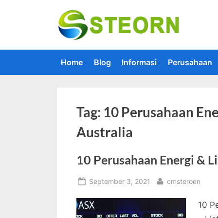
Skip
to
Steorn –
Steorn mer
content
Home
Blog
Informasi
Perusahaan
Tag:
10 Perusahaan Ener
Australia
10 Perusahaan Energi & Lis
Posted
By
September 3, 2021
cmsteroen
on
10 Pe