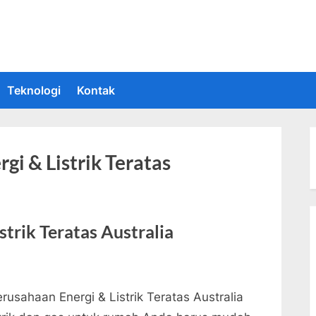
 Informasi Teknologi Terkini dan Terbaru
upakan situs yang memberikan Informasi teknologi terbaru dan teru
Teknologi
Kontak
gi & Listrik Teratas
trik Teratas Australia
rusahaan Energi & Listrik Teratas Australia