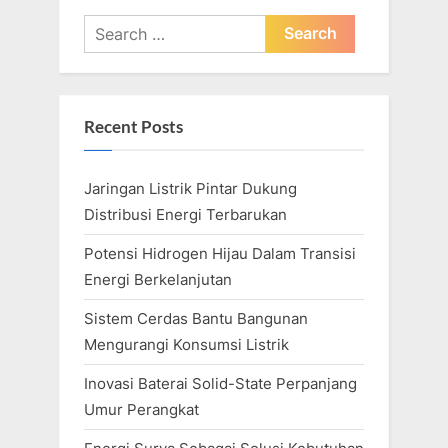
o
t
Search
u
P
for:
s
o
P
s
Recent Posts
o
t
s
:
Jaringan Listrik Pintar Dukung
t
Distribusi Energi Terbarukan
:
Potensi Hidrogen Hijau Dalam Transisi
Energi Berkelanjutan
Sistem Cerdas Bantu Bangunan
Mengurangi Konsumsi Listrik
Inovasi Baterai Solid-State Perpanjang
Umur Perangkat