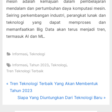
mesin adalah kemajuan dalam pembelajaran
mendalam dan pertumbuhan daya komputasi mesin.
Seiring perkembangan industri, perangkat lunak dan
teknologi yang dapat memproses dan
memanfaatkan Big Data akan terus menjadi tren,
termasuk AI dan ML.
,
Informasi
Teknologi
Tags:
,
,
,
Informasi
Tahun 2023
Teknologi
Tren Teknologi Terbaik
Post
P
Tren Teknologi Terbaik Yang Akan Membentuk
r
Tahun 2023
navigation
e
N
Siapa Yang Diuntungkan Dari Teknologi Baru
v
e
i
x