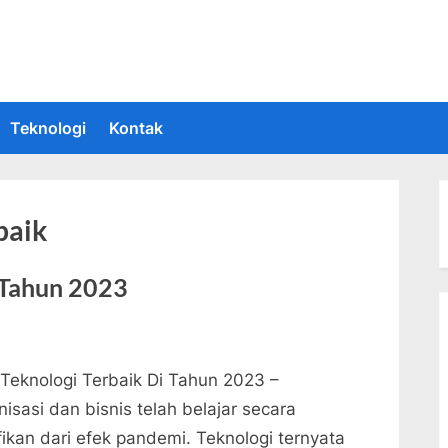
 Informasi Teknologi Terkini dan Terbaru
upakan situs yang memberikan Informasi teknologi terbaru dan teru
Teknologi
Kontak
baik
 Tahun 2023
 Teknologi Terbaik Di Tahun 2023 –
isasi dan bisnis telah belajar secara
fikan dari efek pandemi. Teknologi ternyata