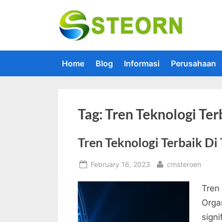
Skip
to
Steorn –
Steorn mer
content
Home
Blog
Informasi
Perusahaan
Tag:
Tren Teknologi Ter
Tren Teknologi Terbaik Di
Posted
By
February 16, 2023
cmsteroen
on
Tren
Organ
signi