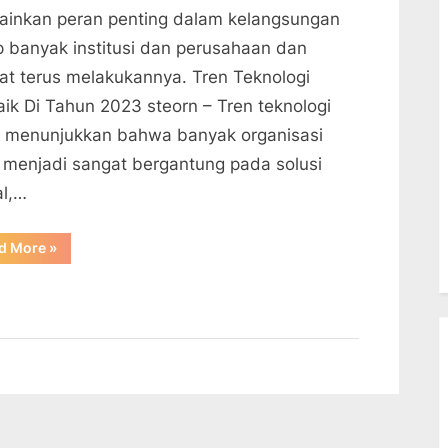
inkan peran penting dalam kelangsungan
p banyak institusi dan perusahaan dan
ihat terus melakukannya. Tren Teknologi
aik Di Tahun 2023 steorn – Tren teknologi
 menunjukkan bahwa banyak organisasi
 menjadi sangat bergantung pada solusi
al,…
“Tren
d More
»
Teknologi
Terbaik
Di
Tahun
2023”