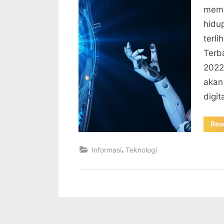
mema
hidu
terl
Terb
2022
akan
digit
Rea
,
Informasi
Teknologi