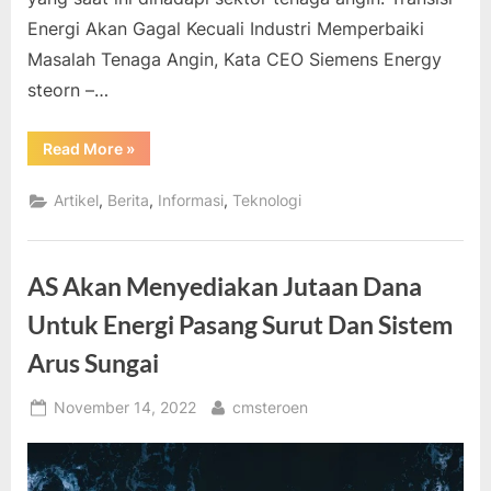
Energi Akan Gagal Kecuali Industri Memperbaiki
Masalah Tenaga Angin, Kata CEO Siemens Energy
steorn –…
“Transisi
Read More
»
Energi
Akan
Gagal
,
,
,
Artikel
Berita
Informasi
Teknologi
Kecuali
Industri
Memperbaiki
Masalah
Tenaga
AS Akan Menyediakan Jutaan Dana
Angin,
Kata
CEO
Untuk Energi Pasang Surut Dan Sistem
Siemens
Energy”
Arus Sungai
Posted
By
November 14, 2022
cmsteroen
on