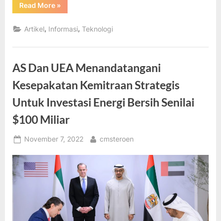
“AS
Read More
»
Akan
Menyediakan
Jutaan
,
,
Artikel
Informasi
Teknologi
Dana
Untuk
Energi
Pasang
Surut
AS Dan UEA Menandatangani
Dan
Sistem
Arus
Kesepakatan Kemitraan Strategis
Sungai”
Untuk Investasi Energi Bersih Senilai
$100 Miliar
Posted
By
November 7, 2022
cmsteroen
on