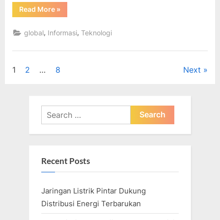
“AS
Read More
»
Dan
UEA
Menandatangani
,
,
global
Informasi
Teknologi
Kesepakatan
Kemitraan
Strategis
Untuk
Investasi
Posts
1
2
…
8
Next
Energi
Bersih
Senilai
pagination
$100
Miliar”
Search
for:
Recent Posts
Jaringan Listrik Pintar Dukung
Distribusi Energi Terbarukan