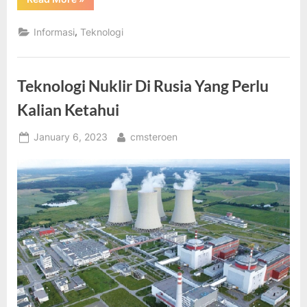
Teknologi
Terbaik
Di
,
Informasi
Teknologi
Tahun
2023”
Teknologi Nuklir Di Rusia Yang Perlu
Kalian Ketahui
Posted
By
January 6, 2023
cmsteroen
on