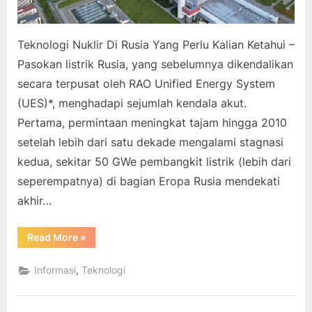
Teknologi Nuklir Di Rusia Yang Perlu Kalian Ketahui –
Pasokan listrik Rusia, yang sebelumnya dikendalikan
secara terpusat oleh RAO Unified Energy System
(UES)*, menghadapi sejumlah kendala akut.
Pertama, permintaan meningkat tajam hingga 2010
setelah lebih dari satu dekade mengalami stagnasi
kedua, sekitar 50 GWe pembangkit listrik (lebih dari
seperempatnya) di bagian Eropa Rusia mendekati
akhir…
“Teknologi
Read More
»
Nuklir
Di
Rusia
,
Informasi
Teknologi
Yang
Perlu
Kalian
Ketahui”