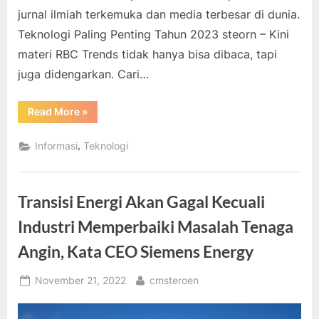
jurnal ilmiah terkemuka dan media terbesar di dunia.
Teknologi Paling Penting Tahun 2023 steorn – Kini
materi RBC Trends tidak hanya bisa dibaca, tapi
juga didengarkan. Cari…
“Teknologi
Read More
»
Paling
Penting
Tahun
,
Informasi
Teknologi
2023”
Transisi Energi Akan Gagal Kecuali
Industri Memperbaiki Masalah Tenaga
Angin, Kata CEO Siemens Energy
Posted
By
November 21, 2022
cmsteroen
on