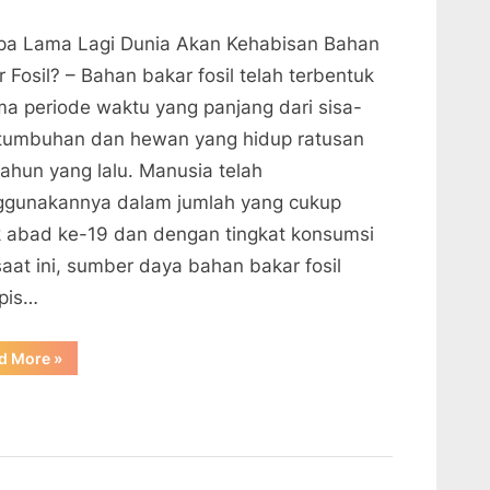
pa Lama Lagi Dunia Akan Kehabisan Bahan
 Fosil? – Bahan bakar fosil telah terbentuk
ma periode waktu yang panjang dari sisa-
 tumbuhan dan hewan yang hidup ratusan
tahun yang lalu. Manusia telah
gunakannya dalam jumlah yang cukup
k abad ke-19 dan dengan tingkat konsumsi
saat ini, sumber daya bahan bakar fosil
pis…
“Berapa
d More
»
Lama
Lagi
Dunia
Akan
Kehabisan
Bahan
Bakar
Fosil?”