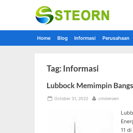
Skip
to
Steorn –
Steorn mer
content
Home
Blog
Informasi
Perusahaan
Tag:
Informasi
Lubbock Memimpin Bangsa
Posted
By
October 31, 2022
cmsteroen
on
Lubb
Ener
11 d