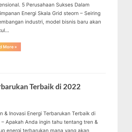
ensional. 5 Perusahaan Sukses Dalam
impanan Energi Skala Grid steorn – Seiring
embangan industri, model bisnis baru akan
cul…
“5
d More
»
Perusahaan
Sukses
Dalam
Penyimpanan
Energi
Skala
Grid”
erbarukan Terbaik di 2022
n & Inovasi Energi Terbarukan Terbaik di
 – Apakah Anda ingin tahu tentang tren &
tup energi terbarukan mana yang akan