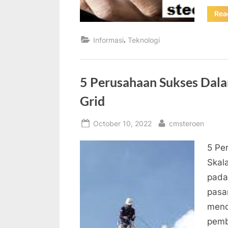
Rea
,
Informasi
Teknologi
5 Perusahaan Sukses Dal
Grid
Posted
By
October 10, 2022
cmsteroen
on
5 Pe
Skal
pada
pasa
mend
pemb