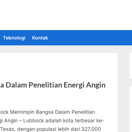
 Informasi Teknologi Terkini dan Terbaru
upakan situs yang memberikan Informasi teknologi terbaru dan teru
Teknologi
Kontak
 Dalam Penelitian Energi Angin
ock Memimpin Bangsa Dalam Penelitian
gi Angin – Lubbock adalah kota terbesar ke-
i Texas, dengan populasi lebih dari 327.000