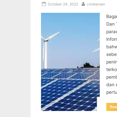
Posted
By
October 24, 2022
cmsteroen
on
Baga
Dan 
para
Info
bahw
sebes
peni
terko
pemb
dan 
pert
Rea