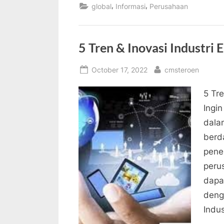
,
,
global
Informasi
Perusahaan
5 Tren & Inovasi Industri 
Posted
By
October 17, 2022
cmsteroen
on
5 Tre
Ingi
dala
berd
pene
peru
dapa
denga
Indus