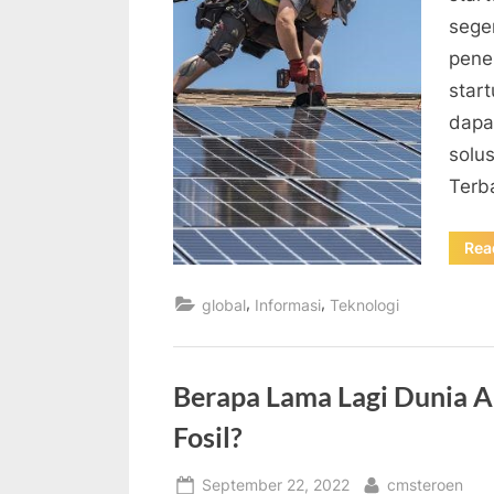
sege
pene
star
dapa
solus
Terb
Rea
,
,
global
Informasi
Teknologi
Berapa Lama Lagi Dunia 
Fosil?
Posted
By
September 22, 2022
cmsteroen