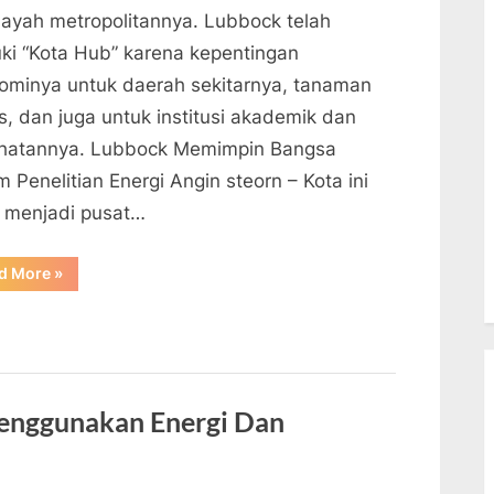
ilayah metropolitannya. Lubbock telah
luki “Kota Hub” karena kepentingan
ominya untuk daerah sekitarnya, tanaman
s, dan juga untuk institusi akademik dan
hatannya. Lubbock Memimpin Bangsa
 Penelitian Energi Angin steorn – Kota ini
h menjadi pusat…
“Lubbock
d More
»
Memimpin
Bangsa
Dalam
Penelitian
Energi
Angin”
enggunakan Energi Dan