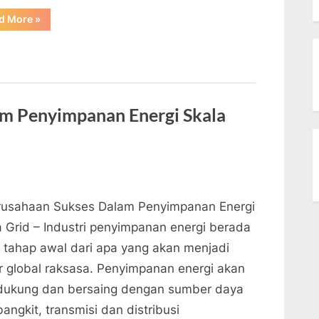
“5
d More
»
Tren
&
Inovasi
Industri
Energi
Teratas
Di
2022”
am Penyimpanan Energi Skala
rusahaan Sukses Dalam Penyimpanan Energi
a Grid – Industri penyimpanan energi berada
 tahap awal dari apa yang akan menjadi
r global raksasa. Penyimpanan energi akan
ukung dan bersaing dengan sumber daya
angkit, transmisi dan distribusi