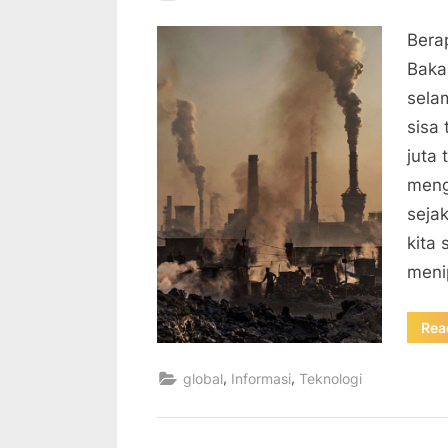
on
Bera
Bakar
sela
sisa
juta 
meng
seja
kita 
meni
Rea
,
,
global
Informasi
Teknologi