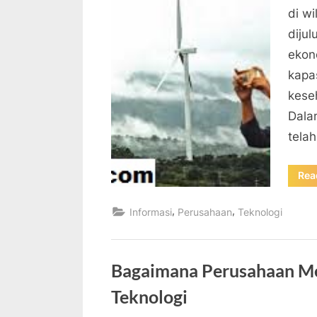
di w
diju
ekon
kapa
kese
Dalam
tela
Rea
,
,
Informasi
Perusahaan
Teknologi
Bagaimana Perusahaan M
Teknologi