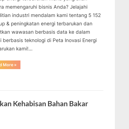
ra memengaruhi bisnis Anda? Jelajahi
litian industri mendalam kami tentang 5 152
tup & peningkatan energi terbarukan dan
tkan wawasan berbasis data ke dalam
i berbasis teknologi di Peta Inovasi Energi
arukan kami!…
“5
d More
»
Tren
&
Inovasi
Energi
Terbarukan
Terbaik
di
2022”
Akan Kehabisan Bahan Bakar