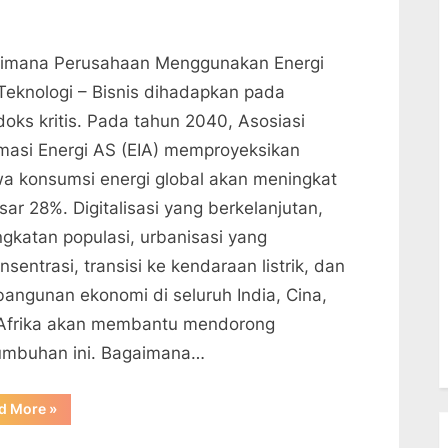
imana Perusahaan Menggunakan Energi
Teknologi – Bisnis dihadapkan pada
doks kritis. Pada tahun 2040, Asosiasi
rmasi Energi AS (EIA) memproyeksikan
a konsumsi energi global akan meningkat
ar 28%. Digitalisasi yang berkelanjutan,
ngkatan populasi, urbanisasi yang
nsentrasi, transisi ke kendaraan listrik, dan
angunan ekonomi di seluruh India, Cina,
Afrika akan membantu mendorong
umbuhan ini. Bagaimana…
“Bagaimana
d More
»
Perusahaan
Menggunakan