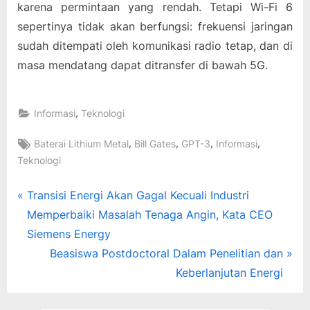
karena permintaan yang rendah. Tetapi Wi-Fi 6
sepertinya tidak akan berfungsi: frekuensi jaringan
sudah ditempati oleh komunikasi radio tetap, dan di
masa mendatang dapat ditransfer di bawah 5G.
,
Informasi
Teknologi
Tags:
,
,
,
,
Baterai Lithium Metal
Bill Gates
GPT-3
Informasi
Teknologi
Post
P
Transisi Energi Akan Gagal Kecuali Industri
r
Memperbaiki Masalah Tenaga Angin, Kata CEO
navigation
e
Siemens Energy
v
N
Beasiswa Postdoctoral Dalam Penelitian dan
i
e
Keberlanjutan Energi
o
x