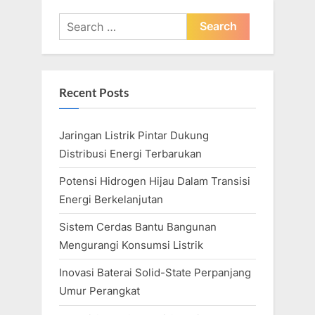
u
t
s
P
Search
P
o
for:
o
s
s
t
Recent Posts
t
:
:
Jaringan Listrik Pintar Dukung
Distribusi Energi Terbarukan
Potensi Hidrogen Hijau Dalam Transisi
Energi Berkelanjutan
Sistem Cerdas Bantu Bangunan
Mengurangi Konsumsi Listrik
Inovasi Baterai Solid-State Perpanjang
Umur Perangkat