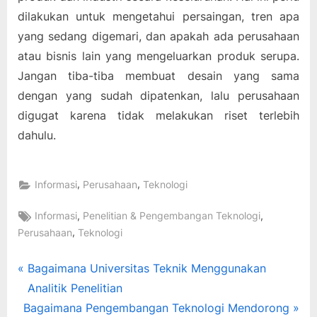
dilakukan untuk mengetahui persaingan, tren apa
yang sedang digemari, dan apakah ada perusahaan
atau bisnis lain yang mengeluarkan produk serupa.
Jangan tiba-tiba membuat desain yang sama
dengan yang sudah dipatenkan, lalu perusahaan
digugat karena tidak melakukan riset terlebih
dahulu.
,
,
Informasi
Perusahaan
Teknologi
Tags:
,
,
Informasi
Penelitian & Pengembangan Teknologi
,
Perusahaan
Teknologi
Post
P
Bagaimana Universitas Teknik Menggunakan
r
Analitik Penelitian
navigation
N
e
Bagaimana Pengembangan Teknologi Mendorong