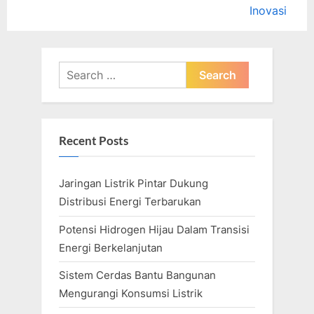
e
v
Inovasi
x
i
t
o
P
u
Search
o
s
for:
s
P
t
o
Recent Posts
:
s
t
Jaringan Listrik Pintar Dukung
:
Distribusi Energi Terbarukan
Potensi Hidrogen Hijau Dalam Transisi
Energi Berkelanjutan
Sistem Cerdas Bantu Bangunan
Mengurangi Konsumsi Listrik