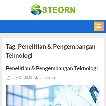
Skip
to
Steorn –
Steorn merupakan
content
situs yang
Informasi
memberikan
Teknologi
Informasi teknologi
Terkini dan
terbaru dan
terupdate
Terbaru
Tag:
Penelitian & Pengembangan
Teknologi
Penelitian & Pengembangan Teknologi
Posted
By
July 21, 2022
cmsteroen
on