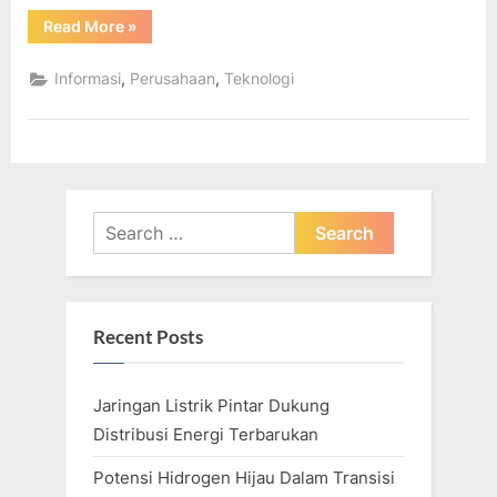
“Penelitian
Read More
»
&
Pengembangan
Teknologi”
,
,
Informasi
Perusahaan
Teknologi
Search
for:
Recent Posts
Jaringan Listrik Pintar Dukung
Distribusi Energi Terbarukan
Potensi Hidrogen Hijau Dalam Transisi