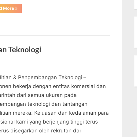
“Bagaimana
d More
»
Pengembangan
Teknologi
Mendorong
Inovasi”
an Teknologi
litian & Pengembangan Teknologi –
onen bekerja dengan entitas komersial dan
rintah dari semua ukuran pada
embangan teknologi dan tantangan
litian mereka. Keluasan dan kedalaman para
sional kami yang berjenjang tinggi terus-
rus disegarkan oleh rekrutan dari