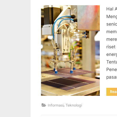
on
Hal 
Meng
seni
memu
mere
rise
ener
Tent
Pene
pasa
Rea
,
Informasi
Teknologi