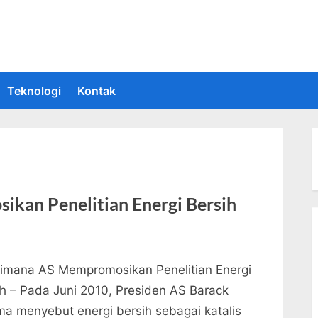
 Informasi Teknologi Terkini dan Terbaru
upakan situs yang memberikan Informasi teknologi terbaru dan teru
Teknologi
Kontak
kan Penelitian Energi Bersih
imana AS Mempromosikan Penelitian Energi
ih – Pada Juni 2010, Presiden AS Barack
a menyebut energi bersih sebagai katalis