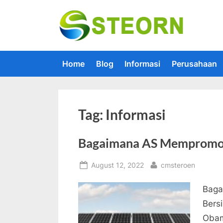
Skip
to
Steorn –
Steorn mer
content
Home
Blog
Informasi
Perusahaan
Tag:
Informasi
Bagaimana AS Mempromosi
Posted
By
August 12, 2022
cmsteroen
on
Baga
Bers
Obam