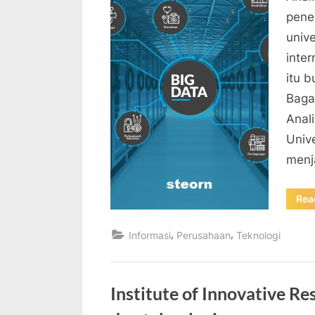
penel
unive
inte
itu 
Baga
Anali
Unive
menj
Rea
,
,
Informasi
Perusahaan
Teknologi
Institute of Innovative Re