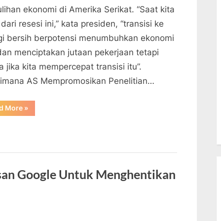
lihan ekonomi di Amerika Serikat. “Saat kita
 dari resesi ini,” kata presiden, “transisi ke
gi bersih berpotensi menumbuhkan ekonomi
 dan menciptakan jutaan pekerjaan tetapi
 jika kita mempercepat transisi itu”.
imana AS Mempromosikan Penelitian…
“Bagaimana
d More
»
AS
Mempromosikan
Penelitian
Energi
Bersih”
san Google Untuk Menghentikan