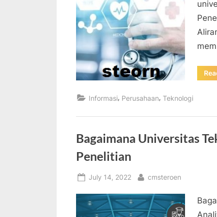
unive
Pene
Alir
memp
Rea
,
,
Informasi
Perusahaan
Teknologi
Bagaimana Universitas Te
Penelitian
Posted
By
July 14, 2022
cmsteroen
on
Baga
Anal