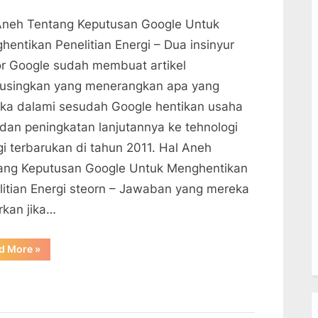
Aneh Tentang Keputusan Google Untuk
hentikan Penelitian Energi – Dua insinyur
or Google sudah membuat artikel
singkan yang menerangkan apa yang
ka dalami sesudah Google hentikan usaha
t dan peningkatan lanjutannya ke tehnologi
gi terbarukan di tahun 2011. Hal Aneh
ang Keputusan Google Untuk Menghentikan
litian Energi steorn – Jawaban yang mereka
rkan jika…
“Hal
d More
»
Aneh
Tentang
Keputusan
Google
Untuk
Menghentikan
Penelitian