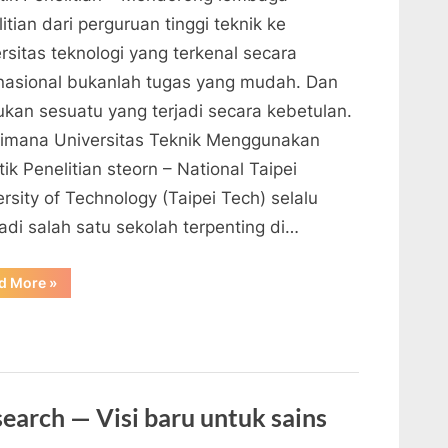
itian dari perguruan tinggi teknik ke
rsitas teknologi yang terkenal secara
rnasional bukanlah tugas yang mudah. Dan
bukan sesuatu yang terjadi secara kebetulan.
imana Universitas Teknik Menggunakan
tik Penelitian steorn – National Taipei
rsity of Technology (Taipei Tech) selalu
adi salah satu sekolah terpenting di…
“Bagaimana
d More
»
Universitas
Teknik
Menggunakan
Analitik
Penelitian”
search — Visi baru untuk sains