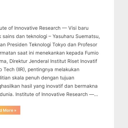
tute of Innovative Research — Visi baru
k sains dan teknologi – Yasuharu Suematsu,
an Presiden Teknologi Tokyo dan Profesor
rmatan saat ini menekankan kepada Fumio
a, Direktur Jenderal Institut Riset Inovatif
o Tech (IIR), pentingnya melakukan
litian skala penuh dengan tujuan
hasilkan hasil yang inovatif dan bermakna
 dunia. Institute of Innovative Research —…
“Institute
d More
»
of
Innovative
Research
—