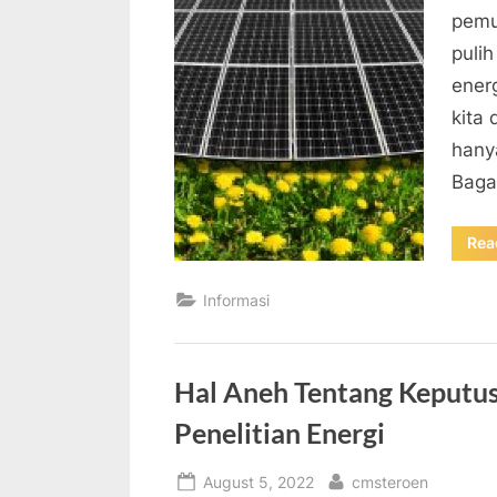
pemu
pulih
ener
kita
hanya
Baga
Rea
Informasi
Hal Aneh Tentang Keputu
Penelitian Energi
Posted
By
August 5, 2022
cmsteroen