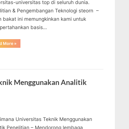
rsitas-universitas top di seluruh dunia.
litian & Pengembangan Teknologi steorn –
an bakat ini memungkinkan kami untuk
ertahankan basis…
“Penelitian
d More
»
&
Pengembangan
Teknologi”
knik Menggunakan Analitik
imana Universitas Teknik Menggunakan
itik Penelitian – Mendorong lembaga